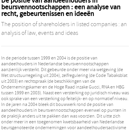
De positie van aandeelhouders in
beursvennootschappen : een analyse van
recht, gebeurtenissen en ideeën
The position of shareholders in listed companies : an
analysis of law, events and ideas
In de periode tussen 1999 en 2004 is de positie van
aandeelhouders in Nederlandse beursvennootschappen
aanzienlijk versterkt. Dit gebeurde onder meer via wetgeving (de
Wet structuurregeling uit 2004), zelfregulering (de Code Tabaksblat
uit 2003) en rechtspraak (de beschikkingen van de
Ondernemingskamer en de Hoge Raad inzake Gucci, RNA en HBG
tussen 1999 en 2003). Naast een versterking op juridisch niveau was
ook sprake van een versterking op feitelijk- en op normatief niveau.
In de jaren na 2004 bleek dit bouwwerk rond de positie van
aandeelhouders in beursvennootschappen evenwel op punten in
de praktijk anders uit te pakken dan was voorzien. Dit uitte zich
onder meer in een toegenomen kwetsbaarheid van Nederlandse
beursgenoteerde ondernemingen voor aandeelhoudersactivisme