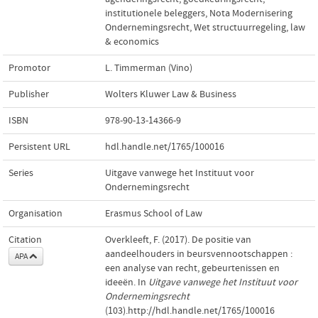
institutionele beleggers
,
Nota Modernisering
Ondernemingsrecht
,
Wet structuurregeling
,
law
& economics
Promotor
L. Timmerman (Vino)
Publisher
Wolters Kluwer Law & Business
ISBN
978-90-13-14366-9
Persistent URL
hdl.handle.net/1765/100016
Series
Uitgave vanwege het Instituut voor
Ondernemingsrecht
Organisation
Erasmus School of Law
Citation
Overkleeft, F. (2017). De positie van
aandeelhouders in beursvennootschappen :
APA
een analyse van recht, gebeurtenissen en
ideeën. In
Uitgave vanwege het Instituut voor
Ondernemingsrecht
(103).http://hdl.handle.net/1765/100016