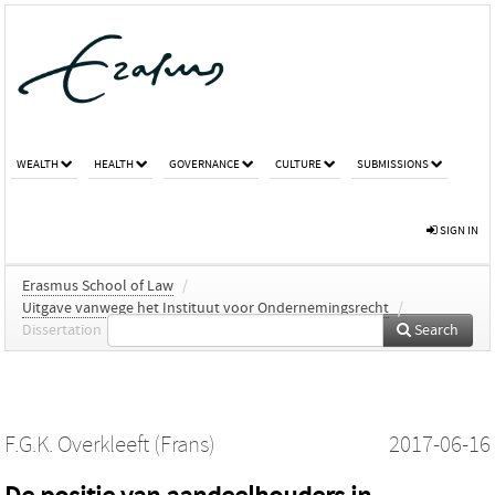
WEALTH
HEALTH
GOVERNANCE
CULTURE
SUBMISSIONS
SIGN IN
Erasmus School of Law
/
Uitgave vanwege het Instituut voor Ondernemingsrecht
/
Dissertation
Search
F.G.K. Overkleeft (Frans)
2017-06-16