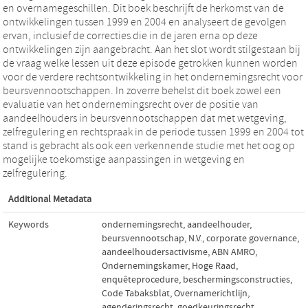
en overnamegeschillen. Dit boek beschrijft de herkomst van de
ontwikkelingen tussen 1999 en 2004 en analyseert de gevolgen
ervan, inclusief de correcties die in de jaren erna op deze
ontwikkelingen zijn aangebracht. Aan het slot wordt stilgestaan bij
de vraag welke lessen uit deze episode getrokken kunnen worden
voor de verdere rechtsontwikkeling in het ondernemingsrecht voor
beursvennootschappen. In zoverre behelst dit boek zowel een
evaluatie van het ondernemingsrecht over de positie van
aandeelhouders in beursvennootschappen dat met wetgeving,
zelfregulering en rechtspraak in de periode tussen 1999 en 2004 tot
stand is gebracht als ook een verkennende studie met het oog op
mogelijke toekomstige aanpassingen in wetgeving en
zelfregulering.
Additional Metadata
Keywords
ondernemingsrecht
,
aandeelhouder
,
beursvennootschap
,
N.V.
,
corporate governance
,
aandeelhoudersactivisme
,
ABN AMRO
,
Ondernemingskamer
,
Hoge Raad
,
enquêteprocedure
,
beschermingsconstructies
,
Code Tabaksblat
,
Overnamerichtlijn
,
agenderingsrecht
,
goedkeuringsrecht
,