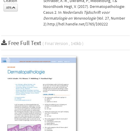
Citation
Schrader, A.-R., Dikrama, P., Middelburg, T.&
Noordhoek Hegt, V. (2017). Dermatopathologie:
APA
Casus 2. In
Nederlands Tijdschrift voor
Dermatologie en Venereologie
(Vol. 27, Number
2).http://hdl.handle.net/1765/100222
Free Full Text
( Final Version , 140kb )