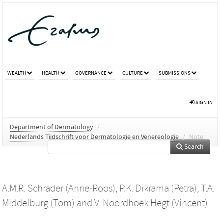
WEALTH
HEALTH
GOVERNANCE
CULTURE
SUBMISSIONS
SIGN IN
Department of Dermatology
/
Nederlands Tijdschrift voor Dermatologie en Venereologie
/
Note
Search
A.M.R. Schrader (Anne-Roos)
,
P.K. Dikrama (Petra)
,
T.A.
Middelburg (Tom)
and
V. Noordhoek Hegt (Vincent)