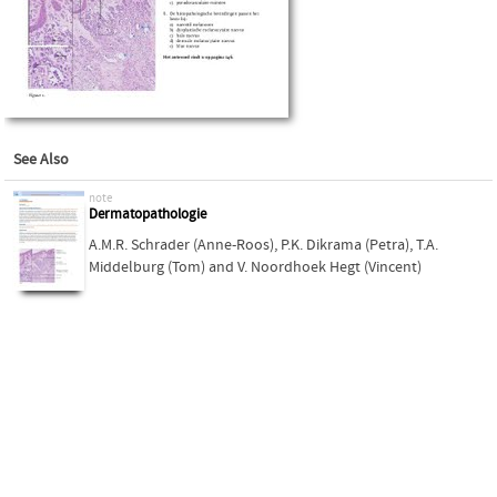
See Also
note
Dermatopathologie
A.M.R. Schrader (Anne-Roos)
,
P.K. Dikrama (Petra)
,
T.A.
Middelburg (Tom)
and
V. Noordhoek Hegt (Vincent)