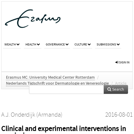
WEALTH
HEALTH
GOVERNANCE
CULTURE
SUBMISSIONS
SIGN IN
Erasmus MC: University Medical Center Rotterdam
/
Nederlands Tijdschrift voor Dermatologie en Venereologie
/
Article
Search
A.J. Onderdijk (Armanda)
2016-08-01
Clinical and experimental interventions in