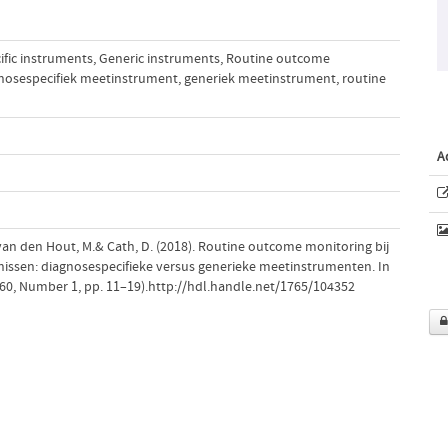
ific instruments
,
Generic instruments
,
Routine outcome
nosespecifiek meetinstrument
,
generiek meetinstrument
,
routine
A
 van den Hout, M.& Cath, D. (2018). Routine outcome monitoring bij
issen: diagnosespecifieke versus generieke meetinstrumenten. In
 60, Number 1, pp. 11–19).http://hdl.handle.net/1765/104352