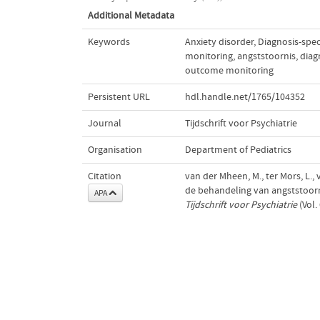
Additional Metadata
Keywords
Anxiety disorder
,
Diagnosis-spec
monitoring
,
angststoornis
,
diag
outcome monitoring
Persistent URL
hdl.handle.net/1765/104352
Journal
Tijdschrift voor Psychiatrie
Organisation
Department of Pediatrics
Citation
van der Mheen, M., ter Mors, L.,
de behandeling van angststoorn
APA
Tijdschrift voor Psychiatrie
(Vol.