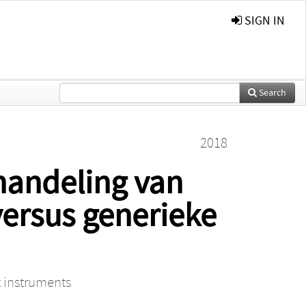
SIGN IN
Search
2018
handeling van
versus generieke
t instruments