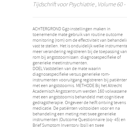
Tijdschrift voor Psychiatrie
, Volume 60 - 
ACHTERGROND Ggz-instellingen maken in
toenemende mate gebruik van routine outcome
monitoring (rom) om de effectiviteit van behandel
vast te stellen. Het is onduidelijk welke instrument
meer verandering registreren bij de toepassing van
rom bij angststoornissen: diagnosespecifieke of
generieke meetinstrumenten.
DOEL Vaststellen van de mate waarin
diagnosespecifieke versus generieke rom-
instrumenten vooruitgang registreren bij patiënte
met een angststoornis. METHODE Bij het Altrecht
Academisch Angstcentrum werden 160 volwassen
met een angststoornis behandeld met cognitieve
gedragstherapie. Ongeveer de helft ontving tevens
medicatie. De patiënten voltooiden voor en na
behandeling een meting met twee generieke
instrumenten (Outcome Questionnaire (oq- 45) en
Brief Symptom Inventory (bsi)) en twee