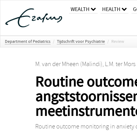
WEALTH
HEALTH
G
Department of Pediatrics
/
Tijdschrift voor Psychiatrie
/
Review
M. van der Mheen (Malindi)
,
L.M. ter Mors 
Routine outcome
angststoornissen
meetinstrument
Routine outcome monitoring in anxiety d