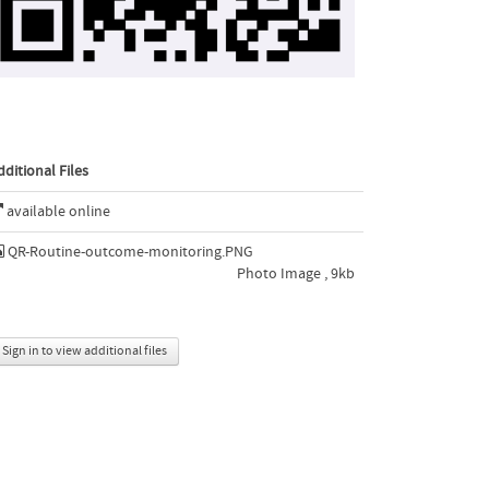
dditional Files
available online
QR-Routine-outcome-monitoring.PNG
Photo Image , 9kb
Sign in to view additional files