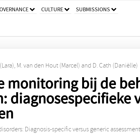
OVERNANCE
CULTURE
SUBMISSIONS
(Lara)
,
M. van den Hout (Marcel)
and
D. Cath (Daniëlle)
 monitoring bij de be
: diagnosespecifieke 
en
isorders: Diagnosis-specific versus generic assessmen