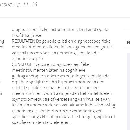
Issue 1 p. 11- 19
diagnosespecifieke instrumenten afgestemd op de
hoofddiagnose.
ing
RESULTATEN De generieke bsi en diagnosespecifieke
P
en
meetinstrumenten lieten in het algemeen een groter
verschil tussen voor- en nameting zien dan de
generieke oq-45.
CONCLUSIE De bsi en diagnosespecifieke
meetinstrumenten laten na cognitieve
gedragstherapie sterkere verbeteringen zien dan de
n
oq-45. Mogelijk is de bsi bij angststoornissen een
relatief specifieke maat. Bij het kiezen van een
en
meetinstrument wordt aangeraden behandeldoelen
(symptoomreductie of verbetering van kwaliteit van
leven) en andere redenen van afname in beschouwing
te nemen; als het doel is om de verandering van
specifieke angstklachten in kaart te brengen, zijn bsi of
specifieke maten te prefereren.