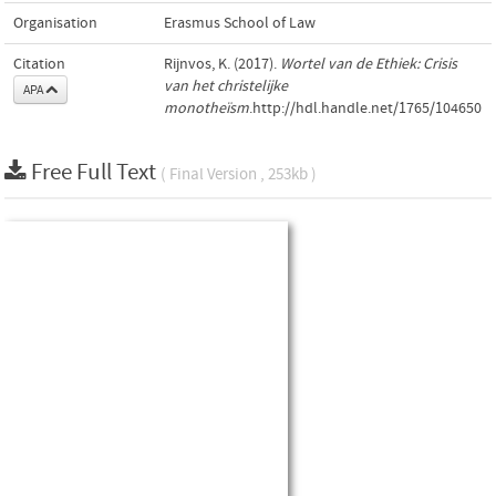
Organisation
Erasmus School of Law
Citation
Rijnvos, K. (2017).
Wortel van de Ethiek: Crisis
van het christelijke
APA
monotheïsm
.http://hdl.handle.net/1765/104650
Free Full Text
( Final Version , 253kb )