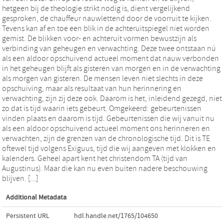
hetgeen bij de theologie strikt nodig is, dient vergelijkend
gesproken, de chauffeur nauwlettend door de voorruit te kijken.
Tevens kan af en toe een blik in de achteruitspiegel niet worden
gemist. De blikken voor- en achteruit vormen bewustzijn als
verbinding van geheugen en verwachting. Deze twee ontstaan nú
als een aldoor opschuivend actueel moment dat nauw verbonden
in het geheugen blijft als gisteren van morgen en in de verwachting
als morgen van gisteren. De mensen leven niet slechts in deze
opschuiving, maar als resultaat van hun herinnering en
verwachting, zijn zij deze ook. Daarom is het, inleidend gezegd, niet
zo dat is tijd waarin iets gebeurt. Omgekeerd: gebeurtenissen
vinden plaats en daarom is tijd. Gebeurtenissen die wij vanuit nu
als een aldoor opschuivend actueel moment ons herinneren en
verwachten, zijn de grenzen van de chronologische tijd. Dit is TE
oftewel tijd volgens Exiguus, tijd die wij aangeven met klokken en
kalenders. Geheel apart kent het christendom TA (tijd van
Augustinus). Maar die kan nu even buiten nadere beschouwing
blijven. [...]
Additional Metadata
Persistent URL
hdl.handle.net/1765/104650