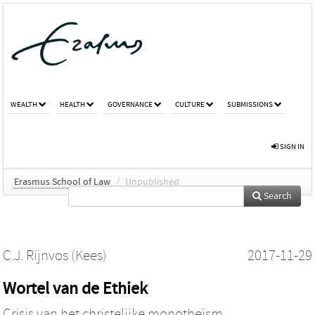
WEALTH
HEALTH
GOVERNANCE
CULTURE
SUBMISSIONS
SIGN IN
Erasmus School of Law
/
Unpublished
Search
C.J. Rijnvos (Kees)
2017-11-29
Wortel van de Ethiek
Crisis van het christelijke monotheïsm