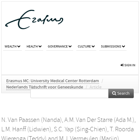
WEALTH
HEALTH
GOVERNANCE
CULTURE
SUBMISSIONS
SIGN IN
Erasmus MC: University Medical Center Rotterdam
/
Nederlands Tijdschrift voor Geneeskunde
/
Article
Search
N. Van Paassen (Nanda)
,
A.M. Van Der Starre (Ada M.)
,
L.M. Hanff (Lidwien)
,
S.C. Yap (Sing-Chien)
,
T. Roorda
Wierenga (Teddy)
and
M.J. Vermeulen (Marijn)