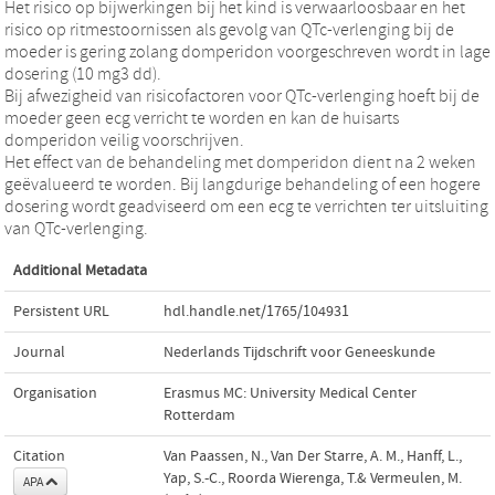
Het risico op bijwerkingen bij het kind is verwaarloosbaar en het
risico op ritmestoornissen als gevolg van QTc-verlenging bij de
moeder is gering zolang domperidon voorgeschreven wordt in lage
dosering (10 mg3 dd).
Bij afwezigheid van risicofactoren voor QTc-verlenging hoeft bij de
moeder geen ecg verricht te worden en kan de huisarts
domperidon veilig voorschrijven.
Het effect van de behandeling met domperidon dient na 2 weken
geëvalueerd te worden. Bij langdurige behandeling of een hogere
dosering wordt geadviseerd om een ecg te verrichten ter uitsluiting
van QTc-verlenging.
Additional Metadata
Persistent URL
hdl.handle.net/1765/104931
Journal
Nederlands Tijdschrift voor Geneeskunde
Organisation
Erasmus MC: University Medical Center
Rotterdam
Citation
Van Paassen, N., Van Der Starre, A. M., Hanff, L.,
Yap, S.-C., Roorda Wierenga, T.& Vermeulen, M.
APA