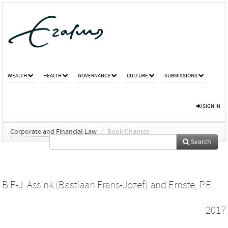
WEALTH
HEALTH
GOVERNANCE
CULTURE
SUBMISSIONS
SIGN IN
Corporate and Financial Law
/
Book Chapter
Search
B.F-J. Assink (Bastiaan Frans-Jozef)
and
Ernste, P.E.
2017