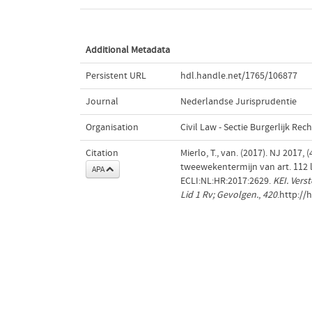
Additional Metadata
Persistent URL
hdl.handle.net/1765/106877
Journal
Nederlandse Jurisprudentie
Organisation
Civil Law - Sectie Burgerlijk Rech
Citation
Mierlo, T., van. (2017). NJ 2017,
tweewekentermijn van art. 112 l
APA
ECLI:NL:HR:2017:2629.
KEI. Vers
Lid 1 Rv; Gevolgen.
,
420
.http://