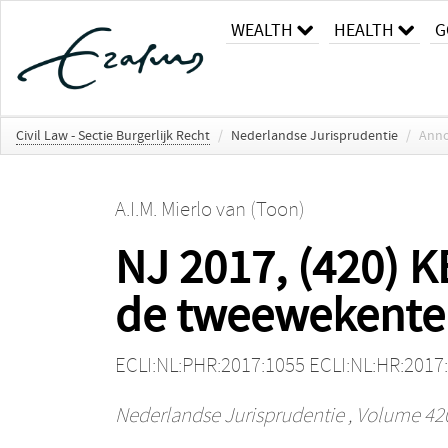
WEALTH
HEALTH
G
Civil Law - Sectie Burgerlijk Recht
/
Nederlandse Jurisprudentie
/
Anno
A.I.M. Mierlo van (Toon)
NJ 2017, (420) K
de tweewekenterm
ECLI:NL:PHR:2017:1055 ECLI:NL:HR:2017
Nederlandse Jurisprudentie
, Volume 42