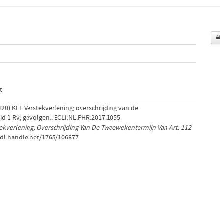
t
 (420) KEI. Verstekverlening; overschrijding van de
id 1 Rv; gevolgen.: ECLI:NL:PHR:2017:1055
tekverlening; Overschrijding Van De Tweewekentermijn Van Art. 112
hdl.handle.net/1765/106877