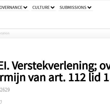
OVERNANCE
CULTURE
SUBMISSIONS
tation
EI. Verstekverlening; o
ijn van art. 112 lid 1
:2629
0