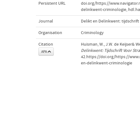
Persistent URL
doi.org/https://www.navigator
delinkwent-criminologie
,
hdl.h
Journal
Delikt en Delinkwent: tijdschrift
Organisation
Criminology
Citation
Huisman, W., J.W. de Keijser& We
Delinkwent: Tijdschrift Voor Str
APA
42.https://doi.org/https://ww
en-delinkwent-criminologie