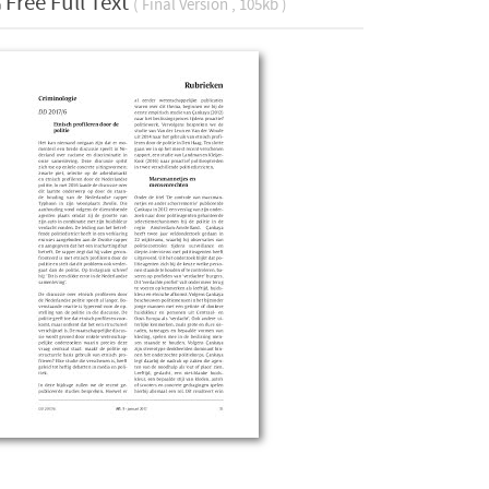
Free Full Text
( Final Version , 105kb )