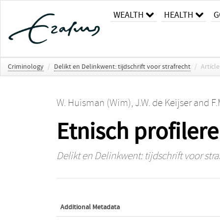
WEALTH
HEALTH
G
Criminology
/
Delikt en Delinkwent: tijdschrift voor strafrecht
/
Article
W. Huisman (Wim)
,
J.W. de Keijser
and
F.
Etnisch profilere
Delikt en Delinkwent: tijdschrift voor stra
Additional Metadata