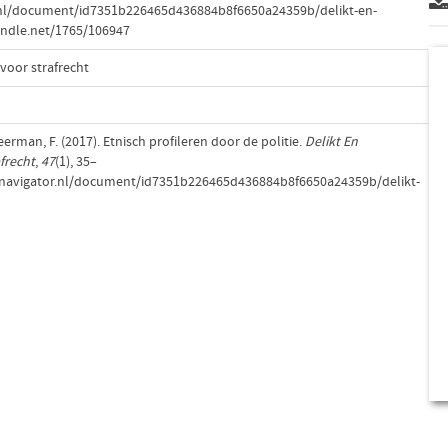
.nl/document/id7351b226465d436884b8f6650a24359b/delikt-en-
andle.net/1765/106947
 voor strafrecht
erman, F. (2017). Etnisch profileren door de politie.
Delikt En
afrecht
,
47
(1), 35–
w.navigator.nl/document/id7351b226465d436884b8f6650a24359b/delikt-