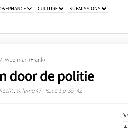
OVERNANCE
CULTURE
SUBMISSIONS
M. Weerman (Frank)
n door de politie
frecht
, Volume 47 - Issue 1 p. 35- 42
V