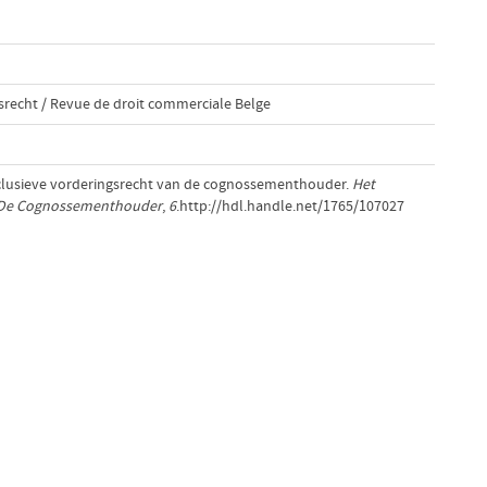
lsrecht / Revue de droit commerciale Belge
 exclusieve vorderingsrecht van de cognossementhouder.
Het
n De Cognossementhouder
,
6
.http://hdl.handle.net/1765/107027