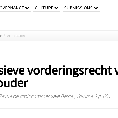
OVERNANCE
CULTURE
SUBMISSIONS
e
/
Annotation
usieve vorderingsrecht 
ouder
/ Revue de droit commerciale Belge
, Volume 6 p. 601