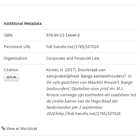
Additional Metadata
ISBN
978-90-13-14446-8
Persistent URL
hdl.handle.net/1765/107028
Organisation
Corporate and Financial Law
Citation
Koster, H. (2017). Doorbraak van
aansprakelijkheid: Bange aandeelhouders?. In
APA
De vele gezichten van Maarten Kroeze’s ‘bange
bestuurders’. Opstellen voor prof. mr. M.J.
Kroeze vanwege zijn toetreden als raadsheer tot
de civiele kamer van de Hoge Raad der
Nederlanden per 1 september
2016
.http://hdl.handle.net/1765/107028
View at Worldcat