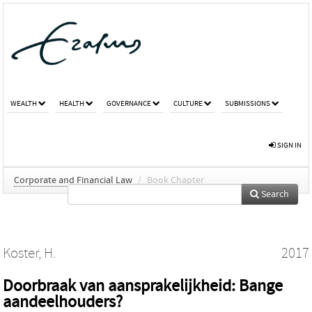
WEALTH
HEALTH
GOVERNANCE
CULTURE
SUBMISSIONS
SIGN IN
Corporate and Financial Law
/
Book Chapter
Search
Koster, H.
2017
Doorbraak van aansprakelijkheid: Bange
aandeelhouders?