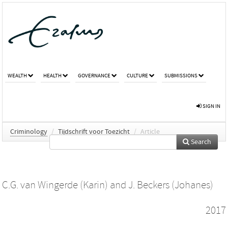
WEALTH
HEALTH
GOVERNANCE
CULTURE
SUBMISSIONS
SIGN IN
Criminology
/
Tijdschrift voor Toezicht
/
Article
Search
C.G. van Wingerde (Karin)
and
J. Beckers (Johanes)
2017