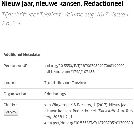
Nieuw jaar, nieuwe kansen. Redactioneel
Tijdschrift voor Toezicht
, Volume aug. 2017 - Issue 1-
2 p. 1- 4
Additional Metadata
Persistent URL
doi.org/10.5553/TvT/187987052017008102001
,
hdl.handle.net/1765/107138
Journal
Tijdschrift voor Toezicht
Organisation
Criminology
Citation
van Wingerde, K.& Beckers, J. (2017). Nieuw jaar,
nieuwe kansen. Redactioneel.
Tijdschrift Voor Toez
APA
aug. 2017
(1-2), 1–
4.https://doi.org/10.5553/TvT/18798705201700810