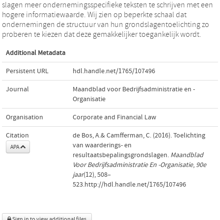
slagen meer ondernemingsspecifieke teksten te schrijven met een
hogere informatiewaarde. Wij zien op beperkte schaal dat
ondernemingen de structuur van hun grondslagentoelichting zo
proberen te kiezen dat deze gemakkelijker toegankelijk wordt.
Additional Metadata
Persistent URL
hdl.handle.net/1765/107496
Journal
Maandblad voor Bedrijfsadministratie en -
Organisatie
Organisation
Corporate and Financial Law
Citation
de Bos, A.& Camfferman, C. (2016). Toelichting
van waarderings- en
APA
resultaatsbepalingsgrondslagen.
Maandblad
Voor Bedrijfsadministratie En -Organisatie
,
90e
jaar
(12), 508–
523.http://hdl.handle.net/1765/107496
Sign in to view additional files