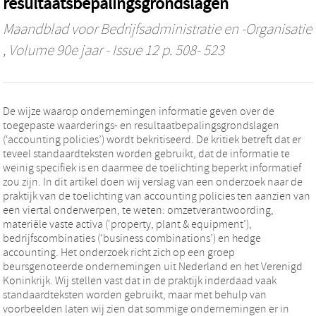
resultaatsbepalingsgrondslagen
Maandblad voor Bedrijfsadministratie en -Organisatie
, Volume 90e jaar - Issue 12 p. 508- 523
De wijze waarop ondernemingen informatie geven over de
toegepaste waarderings- en resultaatbepalingsgrondslagen
(‘accounting policies’) wordt bekritiseerd. De kritiek betreft dat er
teveel standaardteksten worden gebruikt, dat de informatie te
weinig specifiek is en daarmee de toelichting beperkt informatief
zou zijn. In dit artikel doen wij verslag van een onderzoek naar de
praktijk van de toelichting van accounting policies ten aanzien van
een viertal onderwerpen, te weten: omzetverantwoording,
materiële vaste activa (‘property, plant & equipment’),
bedrijfscombinaties (‘business combinations’) en hedge
accounting. Het onderzoek richt zich op een groep
beursgenoteerde ondernemingen uit Nederland en het Verenigd
Koninkrijk. Wij stellen vast dat in de praktijk inderdaad vaak
standaardteksten worden gebruikt, maar met behulp van
voorbeelden laten wij zien dat sommige ondernemingen er in