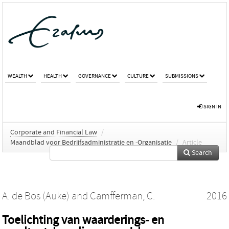
WEALTH
HEALTH
GOVERNANCE
CULTURE
SUBMISSIONS
SIGN IN
Corporate and Financial Law
/
Maandblad voor Bedrijfsadministratie en -Organisatie
/
Article
Search
A. de Bos (Auke)
and
Camfferman, C.
2016
Toelichting van waarderings- en