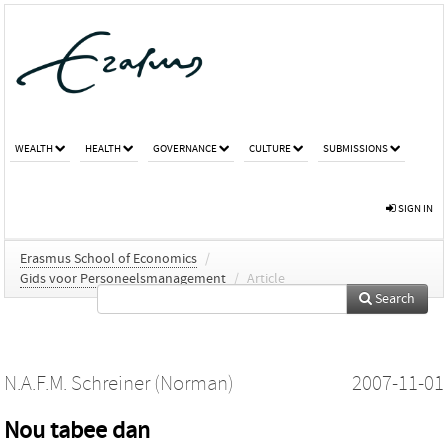
WEALTH
HEALTH
GOVERNANCE
CULTURE
SUBMISSIONS
SIGN IN
Erasmus School of Economics
/
Gids voor Personeelsmanagement
/
Article
Search
N.A.F.M. Schreiner (Norman)
2007-11-01
Nou tabee dan