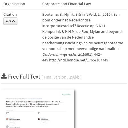
Organisation
Corporate and Financial Law
Citation
Bootsma, B., Hijink, S.& in 't Veld, L. (2016). Een
bom onder het Nederlandse
APA
incorporatiestelsel? Reactie op G.N.H.
Kemperink & K.H.M. de Roo, Mylan and beyond:
de positie van de Nederlandse
beschermingsstichting van de beursgenoteerde
vennootschap met meervoudige nationaliteit.
Ondernemingsrecht
,
2016
(91), 442–
449.http://hdl.handle.net/1765/107749
Free Full Text
( Final Version , 198kb )