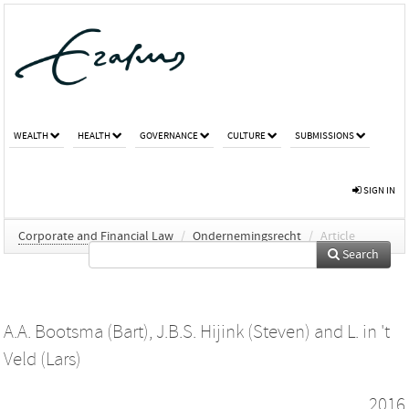
WEALTH
HEALTH
GOVERNANCE
CULTURE
SUBMISSIONS
SIGN IN
Corporate and Financial Law
/
Ondernemingsrecht
/
Article
Search
A.A. Bootsma (Bart)
,
J.B.S. Hijink (Steven)
and
L. in 't
Veld (Lars)
2016