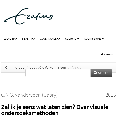
WEALTH
HEALTH
GOVERNANCE
CULTURE
SUBMISSIONS
SIGN IN
Criminology
/
Justitiële Verkenningen
/
Article
Search
G.N.G. Vanderveen (Gabry)
2016
Zal ik je eens wat laten zien? Over visuele
onderzoeksmethoden