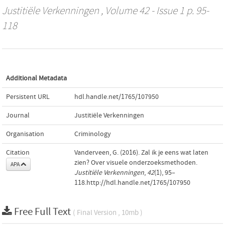
Justitiële Verkenningen
, Volume 42 - Issue 1 p. 95-
118
Additional Metadata
Persistent URL
hdl.handle.net/1765/107950
Journal
Justitiële Verkenningen
Organisation
Criminology
Citation
Vanderveen, G. (2016). Zal ik je eens wat laten
zien? Over visuele onderzoeksmethoden.
APA
Justitiële Verkenningen
,
42
(1), 95–
118.http://hdl.handle.net/1765/107950
Free Full Text
( Final Version , 10mb )