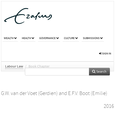
WEALTH
HEALTH
GOVERNANCE
CULTURE
SUBMISSIONS
SIGN IN
Labour Law
/
Book Chapter
Search
G.W. van der Voet (Gerdien)
and
E.F.V. Boot (Emilie)
2016