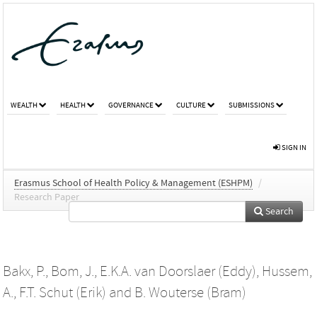
WEALTH
HEALTH
GOVERNANCE
CULTURE
SUBMISSIONS
SIGN IN
Erasmus School of Health Policy & Management (ESHPM)
/
Research Paper
Search
Bakx, P.
,
Bom, J.
,
E.K.A. van Doorslaer (Eddy)
,
Hussem,
A.
,
F.T. Schut (Erik)
and
B. Wouterse (Bram)