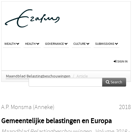
WEALTH
HEALTH
GOVERNANCE
CULTURE
SUBMISSIONS
SIGN IN
Maandblad Belastingbeschouwingen
/
Article
Search
A.P. Monsma (Anneke)
2018
Gemeentelijke belastingen en Europa
Maandblad Belastingbeschouwingen
, Volume 2018 -