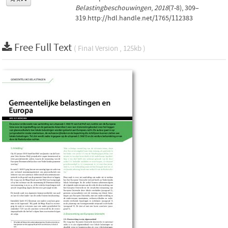
Belastingbeschouwingen
,
2018
(7-8), 309–
319.http://hdl.handle.net/1765/112383
Free Full Text
( Final Version , 125kb )