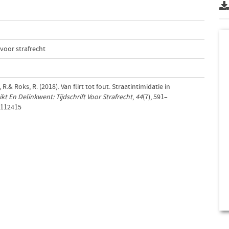
 voor strafrecht
R.& Roks, R. (2018). Van flirt tot fout. Straatintimidatie in
ikt En Delinkwent: Tijdschrift Voor Strafrecht
,
44
(7), 591–
/112415