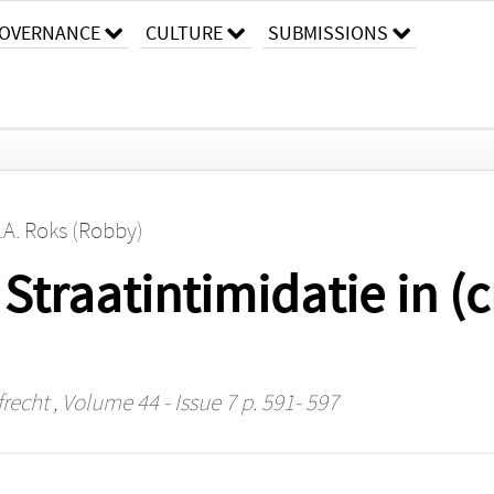
OVERNANCE
CULTURE
SUBMISSIONS
.A. Roks (Robby)
t. Straatintimidatie in 
frecht
, Volume 44 - Issue 7 p. 591- 597