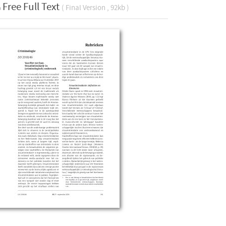
Free Full Text
( Final Version , 92kb )