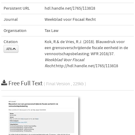
Persistent URL
hdl.handle.net/1765/113818
Journal
Weekblad voor Fiscaal Recht
Organisation
Tax Law
Citation
Kok, R.& de Vries, R.J. (2018). Blauwdruk voor
een grensoverschrijdende fiscale eenheid in de
APA
vennootschapsbelasting: WFR 2018/37.
Weekblad Voor Fiscaal
Recht
.http://hdl.handle.net/1765/113818
Free Full Text
( Final Version , 229kb )