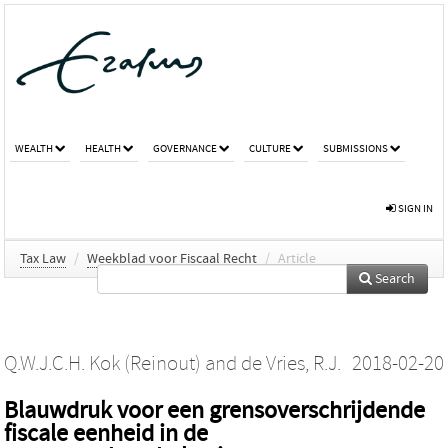
WEALTH
HEALTH
GOVERNANCE
CULTURE
SUBMISSIONS
SIGN IN
Tax Law
/
Weekblad voor Fiscaal Recht
/
Article
Search
Q.W.J.C.H. Kok (Reinout)
and
de Vries, R.J.
2018-02-20
Blauwdruk voor een grensoverschrijdende
fiscale eenheid in de