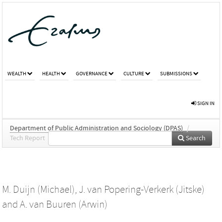
WEALTH
HEALTH
GOVERNANCE
CULTURE
SUBMISSIONS
SIGN IN
Department of Public Administration and Sociology (DPAS)
/
Tech Report
Search
M. Duijn (Michael)
,
J. van Popering-Verkerk (Jitske)
and
A. van Buuren (Arwin)