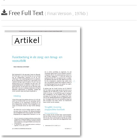
Free Full Text
( Final Version , 197kb )