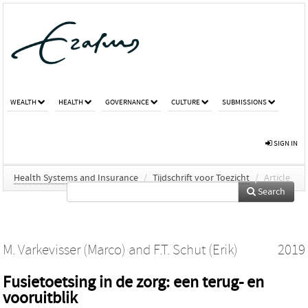
WEALTH
HEALTH
GOVERNANCE
CULTURE
SUBMISSIONS
SIGN IN
Health Systems and Insurance
/
Tijdschrift voor Toezicht
/
Article
Search
M. Varkevisser (Marco)
and
F.T. Schut (Erik)
2019
Fusietoetsing in de zorg: een terug- en
vooruitblik