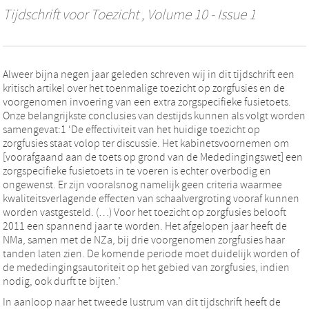
Tijdschrift voor Toezicht
, Volume 10 - Issue 1
Alweer bijna negen jaar geleden schreven wij in dit tijdschrift een
kritisch artikel over het toenmalige toezicht op zorgfusies en de
voorgenomen invoering van een extra zorgspecifieke fusietoets.
Onze belangrijkste conclusies van destijds kunnen als volgt worden
samengevat:1 ‘De effectiviteit van het huidige toezicht op
zorgfusies staat volop ter discussie. Het kabinetsvoornemen om
[voorafgaand aan de toets op grond van de Mededingingswet] een
zorgspecifieke fusietoets in te voeren is echter overbodig en
ongewenst. Er zijn vooralsnog namelijk geen criteria waarmee
kwaliteitsverlagende effecten van schaalvergroting vooraf kunnen
worden vastgesteld. (…) Voor het toezicht op zorgfusies belooft
2011 een spannend jaar te worden. Het afgelopen jaar heeft de
NMa, samen met de NZa, bij drie voorgenomen zorgfusies haar
tanden laten zien. De komende periode moet duidelijk worden of
de mededingingsautoriteit op het gebied van zorgfusies, indien
nodig, ook durft te bijten.’
In aanloop naar het tweede lustrum van dit tijdschrift heeft de