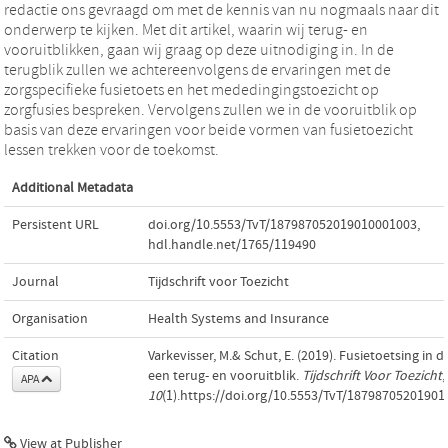
redactie ons gevraagd om met de kennis van nu nogmaals naar dit
onderwerp te kijken. Met dit artikel, waarin wij terug- en
vooruitblikken, gaan wij graag op deze uitnodiging in. In de
terugblik zullen we achtereenvolgens de ervaringen met de
zorgspecifieke fusietoets en het mededingingstoezicht op
zorgfusies bespreken. Vervolgens zullen we in de vooruitblik op
basis van deze ervaringen voor beide vormen van fusietoezicht
lessen trekken voor de toekomst.
Additional Metadata
Persistent URL
doi.org/10.5553/TvT/187987052019010001003
,
hdl.handle.net/1765/119490
Journal
Tijdschrift voor Toezicht
Organisation
Health Systems and Insurance
Citation
Varkevisser, M.& Schut, E. (2019). Fusietoetsing in d
een terug- en vooruitblik.
Tijdschrift Voor Toezicht
,
APA
10
(1).https://doi.org/10.5553/TvT/1879870520190
View at Publisher