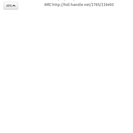
NRC
.http://hdl.handle.net/1765/119493
APA