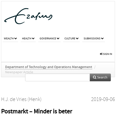
WEALTH
HEALTH
GOVERNANCE
CULTURE
SUBMISSIONS
SIGN IN
Department of Technology and Operations Management
/
Newspaper Article
Search
H.J. de Vries (Henk)
2019-09-06
Postmarkt – Minder is beter