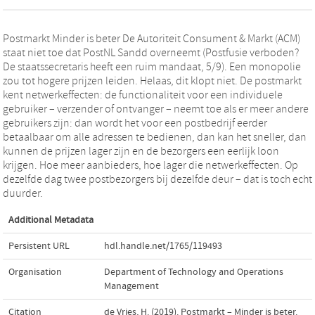
Postmarkt Minder is beter De Autoriteit Consument & Markt (ACM)
staat niet toe dat PostNL Sandd overneemt (Postfusie verboden?
De staatssecretaris heeft een ruim mandaat, 5/9). Een monopolie
zou tot hogere prijzen leiden. Helaas, dit klopt niet. De postmarkt
kent netwerkeffecten: de functionaliteit voor een individuele
gebruiker – verzender of ontvanger – neemt toe als er meer andere
gebruikers zijn: dan wordt het voor een postbedrijf eerder
betaalbaar om alle adressen te bedienen, dan kan het sneller, dan
kunnen de prijzen lager zijn en de bezorgers een eerlijk loon
krijgen. Hoe meer aanbieders, hoe lager die netwerkeffecten. Op
dezelfde dag twee postbezorgers bij dezelfde deur – dat is toch echt
duurder.
Additional Metadata
Persistent URL
hdl.handle.net/1765/119493
Organisation
Department of Technology and Operations
Management
Citation
de Vries, H. (2019). Postmarkt – Minder is beter.