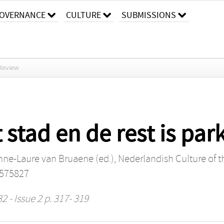
OVERNANCE
CULTURE
SUBMISSIONS
Review
 stad en de rest is par
nne-Laure van Bruaene (ed.), Nederlandish Culture of t
3575827
2 - Issue 2 p. 317- 319