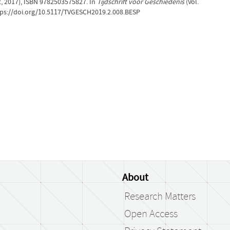
, 2017), ISBN 9782503575827. In
Tijdschrift voor Geschiedenis
(Vol.
tps://doi.org/10.5117/TVGESCH2019.2.008.BESP
About
Research Matters
Open Access