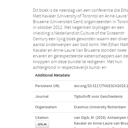
Dit boek is de neerslag van een conferentie die Eth
cultuurgeschiedenis brengen ze beiden een ande
Matt Kavaler (University of Toronto) en Anne-Laure
maar complementair perspectief met zich mee.
Bruaene (Universiteit Gent) organiseerden in Toro
resulteerde in een boek met bijdragen van zo
in oktober 2012. Met negentien bijdragen en een
kunsthistorici als cultuurhistorici over cultuur in de
inleiding is Nederlandish Culture of the Sixteenth
Century een lijvig boek geworden waarin een diver
aantal onderwerpen aan bod komt. Met Ethan Mat
Kavaler en Anne-Laure Van Bruaene stonden twee
ervaren en gerespecteerde wetenschappers aan de
knoppen om deze bundel te redigeren. Met hun
achtergrond in respectievelijk kunst- en
Additional Metadata
Persistent URL
doi.org/10.5117/TVGESCH2019.2
Journal
Tijdschrift voor Geschiedenis
Organisation
Erasmus University Rotterdam
Citation
van Dijck, M. (2019). Antwerpen 
Kavaler en Anne-Laure van Bruae
APA