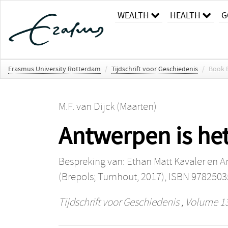
WEALTH
HEALTH
G
Erasmus University Rotterdam
/
Tijdschrift voor Geschiedenis
/
Book 
M.F. van Dijck (Maarten)
Antwerpen is het
Bespreking van: Ethan Matt Kavaler en A
(Brepols; Turnhout, 2017), ISBN 978250
Tijdschrift voor Geschiedenis
, Volume 13