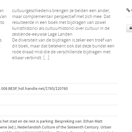
an
r,
V
 Van
 Dat
nto
wel
zestiende-eeuwse Lage Landen.
s
De diversiteit van de bijdragen is zeker een troef van
t
dit boek, maar dat betekent ook dat deze bundel een
rode draad mist die de verschillende bijdragen met
elkaar verbindt. [...]
.008.BESP
,
hdl.handle.net/1765/120760
is het stad en de rest is parking: Bespreking van: Ethan Matt
ne (ed.), Nederlandish Culture of the Sixteenth Century. Urban