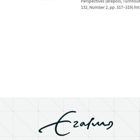
Perspectives (Brepols; Turnhout
132, Number 2, pp. 317–319).ht