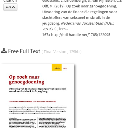
Citation
Goossens, L, Lindenbergh, S., Van Nijnatten, C.&
Olff, M. (2019). Op zoek naar genoegdoening,
APA
Uitvoering van de financiële regelingen voor
slachtoffers van seksueel misbruik in de
jeugdzorg.
Nederlands Juristenblad (NJB)
,
2019
(23), 1669–
1674.http://hdl.handle.net/1765/122095
Free Full Text
( Final Version , 129kb )