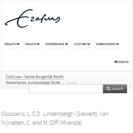
WEALTH
HEALTH
GOVERNANCE
CULTURE
SUBMISSIONS
SIGN IN
Civil Law - Sectie Burgerlijk Recht
/
Nederlands Juristenblad (NJB)
/
Article
Search
Goossens, L
,
S.D. Lindenbergh (Siewert)
,
Van
Nijnatten, C.
and
M. Olff (Miranda)