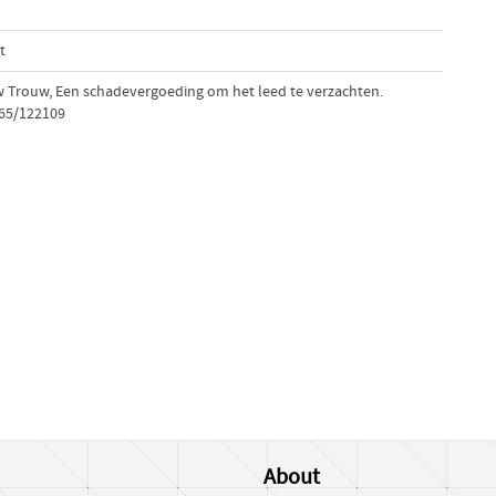
t
ew Trouw, Een schadevergoeding om het leed te verzachten.
765/122109
About