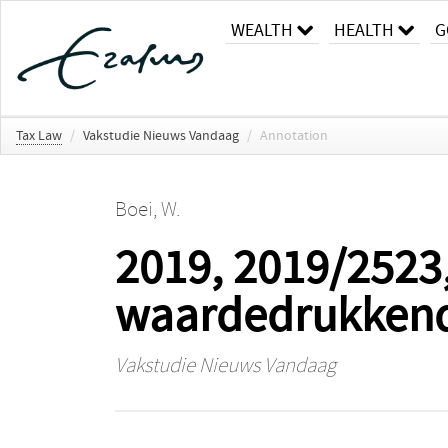
WEALTH
HEALTH
G
Tax Law
/
Vakstudie Nieuws Vandaag
/
Annotation
Boei, W.
2019, 2019/2523,
waardedrukkend
Vakstudie Nieuws Vandaag