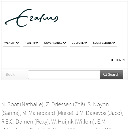
WEALTH
HEALTH
GOVERNANCE
CULTURE
SUBMISSIONS
SIGN IN
Book
Search
N. Boot (Nathalie)
,
Z. Driessen (Zoë)
,
S. Noyon
(Sanna)
,
M. Maliepaard (Mieke)
,
J.M. Dagevos (Jaco)
,
R.E.C. Damen (Roxy)
,
W. Huijnk (Willem)
,
E.M.