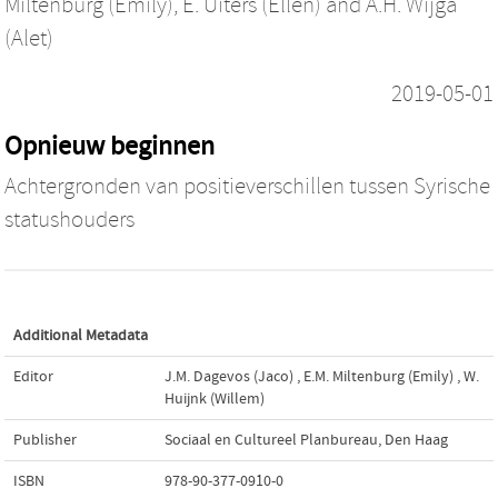
Miltenburg (Emily)
,
E. Uiters (Ellen)
and
A.H. Wijga
(Alet)
2019-05-01
Opnieuw beginnen
Achtergronden van positieverschillen tussen Syrische
statushouders
Additional Metadata
Editor
J.M. Dagevos (Jaco)
,
E.M. Miltenburg (Emily)
,
W.
Huijnk (Willem)
Publisher
Sociaal en Cultureel Planbureau, Den Haag
ISBN
978-90-377-0910-0