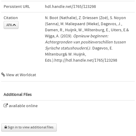
Persistent URL
hdl.handle.net/1765/123298
Citation
N. Boot (Nathalie), Z. Driessen (Zoë), S. Noyon
(Sanna), M. Maliepaard (Mieke), Dagevos, J.,
APA
Damen, R., Huijnk, W., Miltenburg, E., Uiters, E.&
Wijga, A. (2019).
Opnieuw beginnen:
Achtergronden van positieverschillen tussen
Syrische statushouders
(J. Dagevos, E.
Miltenburg& W. Huijnk,
Eds.).http://hdl.handle.net/1765/123298
View at Worldcat
Additional Files
available online
Sign in to view additional files