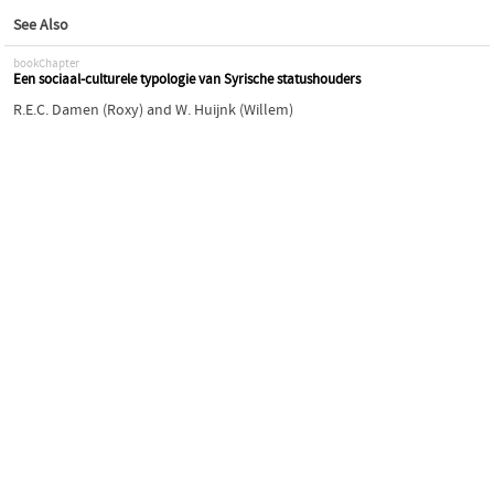
See Also
bookChapter
Een sociaal-culturele typologie van Syrische statushouders
R.E.C. Damen (Roxy)
and
W. Huijnk (Willem)