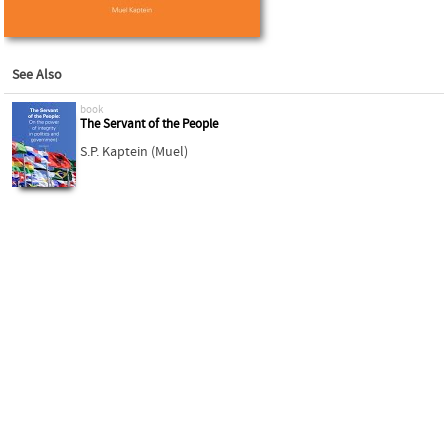
See Also
book
The Servant of the People
S.P. Kaptein (Muel)