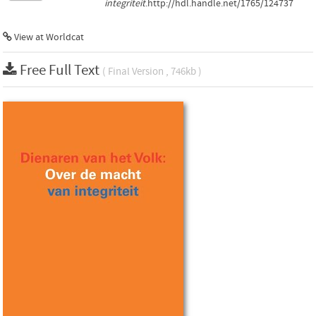
integriteit
.http://hdl.handle.net/1765/124737
View at Worldcat
Free Full Text
( Final Version , 746kb )