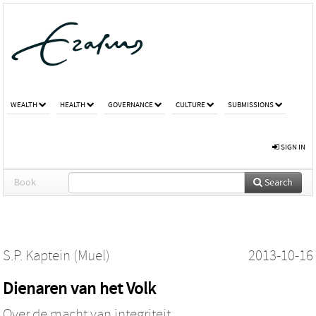
WEALTH
HEALTH
GOVERNANCE
CULTURE
SUBMISSIONS
SIGN IN
Book
Search
S.P. Kaptein (Muel)
2013-10-16
Dienaren van het Volk
Over de macht van integriteit