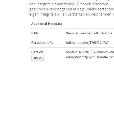
aan integriteit is aanzienlijk. Dit boek is daarom
dienaar van het volk maken of breken. Muel Kaptein is
geschreven voor degenen in de publieke sector die
hoogleraar integriteit aan de Erasmus Universit
eigen integriteit willen versterken en beschermen.
Additional Metadata
ISBN
Dienaren van het Volk: Over de
Persistent URL
hdl.handle.net/1765/124737
Citation
Kaptein, M. (2013).
Dienaren van
integriteit
.http://hdl.handle.ne
APA