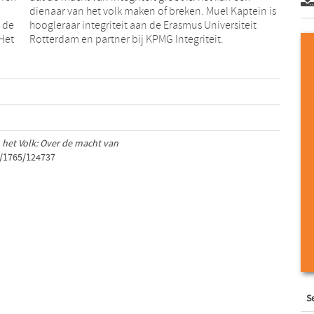
 de
eit
 Het
Rotterdam en partner bij KPMG Integriteit.
 het Volk: Over de macht van
t/1765/124737
S