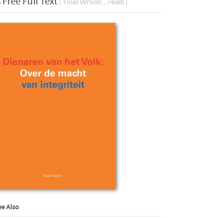
Free Full Text
( Final Version , 746kb )
ee Also