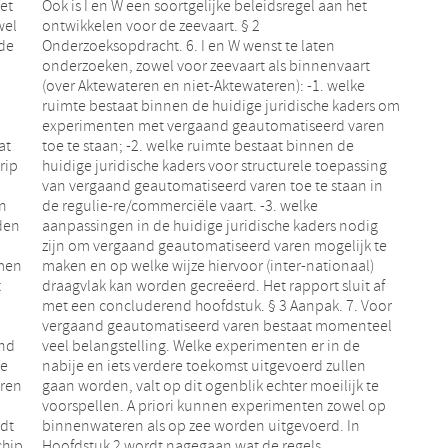
et
et
nde
en
rip
ing
in
e
den
dig
men
aal)
t
f
und
 de
de
en
aren
k te
dt
In
chip
ls,