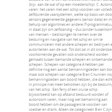
(bijv. aan de wal of op een moederschip). C. Auto
voorwaarden en beperkingen zijn inzake bin
varen: het varen met een schip voorzien van volled
vaart, alsmede de benodigde wijzigingen. 
zelfsturende vaarsystemen, welke op basis van doo
Hoofdstuk 3 wordt diezelfde oefening gemaakt voo
sensors gegenereerde gegevens (sensor data) en m
de zeevaart. 8. In beide gevallen kan de Nederland
behulp van algoritmes en andere IT-programmatuu
overheid in meerdere hoedanigheden betrokken zij
in staat zijn om zelfstandig – dus zonder tussenkom
Ten eerste als territoriaal bevoegde overheid t
van mensen – beslissingen te nemen over de
aanzien van de scheepvaart over de kust- of
besturing en navigatie van het schip en om te
binnenwateren waarop het experiment wordt
communiceren met andere schepen en bedrijven 
uitgevoerd (ongeacht de nationaliteit van h
autoriteiten aan de wal. Tot slot zal in dit onderzoe
experimenterende schip en de nationaliteit va
voorkomende gevallen ook onderscheid worden
experimenteerpartijen). Ten tweede als de bevoegde
gemaakt tussen bemande schepen en onbemande
regelgever van een Nederlands schip, waarmee wordt
schepen. Schepen van categorie A hebben per
geëxperimenteerd en wel ongeacht de wateren alwaar
definitie nog een aantal bemanningsleden aan bo
de experimenten plaats vinden. In be
maar ook schepen van categorie B en C kunnen no
hoedanigheden kan de overheid regels uitvaardigen
bemanningsleden aan boord hebben, die dan ech
en zal zij deze regels vervolgens moeten handhav
in principe niet meer betrokken zijn bij de besturin
Ten derde en tot slot kan de Nederlandse overheid oo
van het schip . Een ferry of een cruise schip
nog betrokken zijn als haven-staat in het kader van de
bijvoorbeeld kan op afstand bestuurd worden of
havenstaatcontrole op zeeschepen (Port State
autonoom varen, maar nog wel bemanning aan
Control). Hierbij gaat het om de toezichthoudende en
boord hebben om de passagiers te voorzien van
handhavende rol die Nederland in het kader van de
voedsel en drank. Alleen de categorieën B en C zijn
Richtlijn 2009/16/EC en het Paris Memorandum of