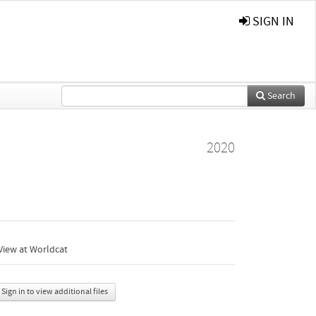
SIGN IN
Search
2020
View at Worldcat
Sign in to view additional files