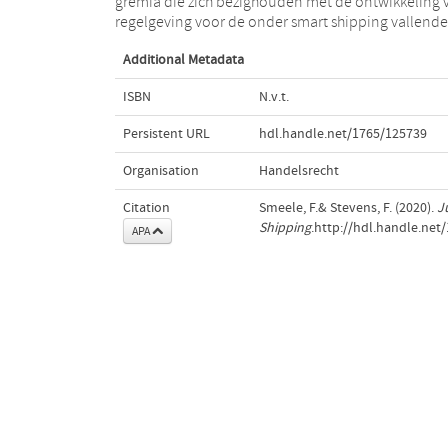
gremia die zich bezighouden met de ontwikkeling 
regelgeving voor de onder smart shipping vallende
Additional Metadata
ISBN
N.v.t.
Persistent URL
hdl.handle.net/1765/125739
Organisation
Handelsrecht
Citation
Smeele, F.& Stevens, F. (2020).
J
Shipping
.http://hdl.handle.net
APA