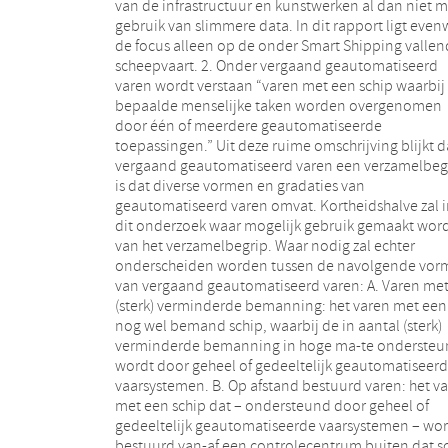
van de infrastructuur en kunstwerken al dan niet m
Ook is I en W een soortgelijke beleidsregel aan h
gebruik van slimmere data. In dit rapport ligt evenwel
ontwikkelen voor de zeevaart. § 2
de focus alleen op de onder Smart Shipping valle
Onderzoeksopdracht. 6. I en W wenst te lat
scheepvaart. 2. Onder vergaand geautomatiseerd
onderzoeken, zowel voor zeevaart als binnenvaart
varen wordt verstaan “varen met een schip waarbij
(over Aktewateren en niet-Aktewateren): -1. welke
bepaalde menselijke taken worden overgenomen
ruimte bestaat binnen de huidige juridische kaders om
door één of meerdere geautomatiseerde
experimenten met vergaand geautomatiseerd varen
toepassingen.” Uit deze ruime omschrijving blijkt dat
toe te staan; -2. welke ruimte bestaat binnen de
vergaand geautomatiseerd varen een verzamelbeg
huidige juridische kaders voor structurele toepass
is dat diverse vormen en gradaties van
van vergaand geautomatiseerd varen toe te staan in
geautomatiseerd varen omvat. Kortheidshalve zal 
de regulie-re/commerciële vaart. -3. welk
dit onderzoek waar mogelijk gebruik gemaakt wor
aanpassingen in de huidige juridische kaders no
van het verzamelbegrip. Waar nodig zal echter
zijn om vergaand geautomatiseerd varen mogelijk te
onderscheiden worden tussen de navolgende vor
maken en op welke wijze hiervoor (inter-nation
van vergaand geautomatiseerd varen: A. Varen me
draagvlak kan worden gecreëerd. Het rapport sluit a
(sterk) verminderde bemanning: het varen met een
met een concluderend hoofdstuk. § 3 Aanpak. 7. Voor
nog wel bemand schip, waarbij de in aantal (sterk)
vergaand geautomatiseerd varen bestaat momenteel
verminderde bemanning in hoge ma-te onderste
veel belangstelling. Welke experimenten er in
wordt door geheel of gedeeltelijk geautomatiseer
nabije en iets verdere toekomst uitgevoerd zull
vaarsystemen. B. Op afstand bestuurd varen: het v
gaan worden, valt op dit ogenblik echter moeilij
met een schip dat – ondersteund door geheel of
voorspellen. A priori kunnen experimenten zowel op
gedeeltelijk geautomatiseerde vaarsystemen – wor
binnenwateren als op zee worden uitgevoerd. 
bestuurd van-af een controlecentrum buiten dat s
Hoofdstuk 2 wordt nagegaan wat de rege