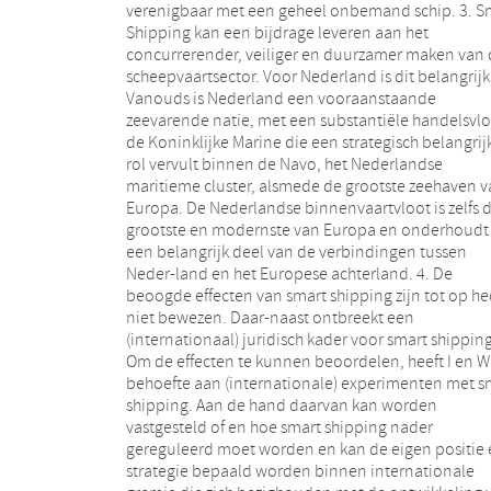
verenigbaar met een geheel onbemand schip. 3. S
Understanding (hierna: Paris MoU) vervult ten aan
Shipping kan een bijdrage leveren aan het
van zeeschepen die Nederlandse havens aandoen. § 4
concurrerender, veiliger en duurzamer maken van 
Algemene experimenteerwetgeving. 9. Wanneer 
scheepvaartsector. Voor Nederland is dit belangrijk.
voornoemde beleidsregel (uitgewerkt binnen de
Vanouds is Nederland een vooraanstaande
grenzen van de thans geldende wetgeving) te weinig
zeevarende natie, met een substantiële handelsvlo
ruimte biedt voor de gewenste testen 
de Koninklijke Marine die een strategisch belangrij
experimenten, kan gedacht worden aan specifie
rol vervult binnen de Navo, het Nederlandse
wetgeving om dergelijke experimenten mogelijk te
maritieme cluster, alsmede de grootste zeehaven 
maken. Inzake vergaand geautomatiseerde schepen 
Europa. De Nederlandse binnenvaartvloot is zelfs 
momenteel nog geen dergelijke wetgeving bekend 
grootste en modernste van Europa en onderhoudt
andere landen. Inzake zelfrijdende wegvoertuigen
een belangrijk deel van de verbindingen tussen
hebben verschillende landen echter al wel stappen
Neder-land en het Europese achterland. 4. De
gezet. Zo heeft Duitsland in juni 2017 het
beoogde effecten van smart shipping zijn tot op h
Straßenverkehrsgesetz gewijzigd om een wette
niet bewezen. Daar-naast ontbreekt een
kader te creëren voor experimenten met autonome
(internationaal) juridisch kader voor smart shipping
voertuigen . België kent met ingang van mei 2018 ee
Om de effecten te kunnen beoordelen, heeft I en W
summiere regeling inzake experimenten met
behoefte aan (internationale) experimenten met s
geautomatiseerde voertuigen. Het Verenigd Konink
shipping. Aan de hand daarvan kan worden
heeft in juli 2018 de Automated and Electric Vehicles
vastgesteld of en hoe smart shipping nader
Act 2018 aangenomen. Ook in Nederland is bij Wet van
gereguleerd moet worden en kan de eigen positie 
26 september 2018 de Wegenverkeerswet 19
strategie bepaald worden binnen internationale
gewijzigd om experimenten met geautomatiseerde