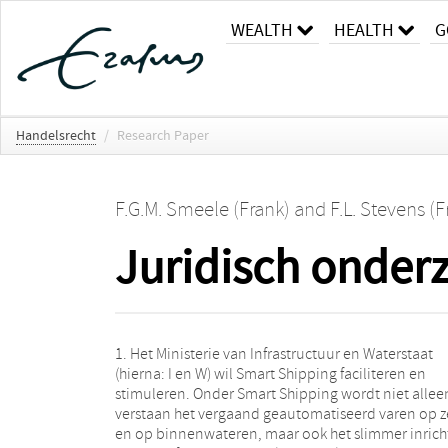
WEALTH
HEALTH
G
Handelsrecht
/
Research Paper
F.G.M. Smeele (Frank)
and
F.L. Stevens (F
Juridisch onder
1. Het Ministerie van Infrastructuur en Waterstaat
scheep-vaart. 5. I en W heeft reeds op grond van artikel
(hierna: I en W) wil Smart Shipping faciliteren en
1.23 van het Binnenvaartpolitiereglement (BPR) een
stimuleren. Onder Smart Shipping wordt niet allee
beleidsregel ontwikkeld om experimenten me
verstaan het vergaand geautomatiseerd varen op z
vergaand geauto-matiseerd varen op 
en op binnenwateren, maar ook het slimmer inric
binnenwateren (Rijksvaarwegen) mogelijk te mak