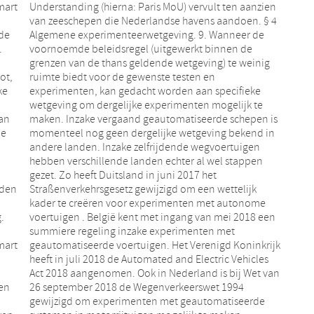
mart
zien
de
de
ot,
en
ke
ke
van
is
de
in
eden
lijk
.
n
mart
rijk
en
94