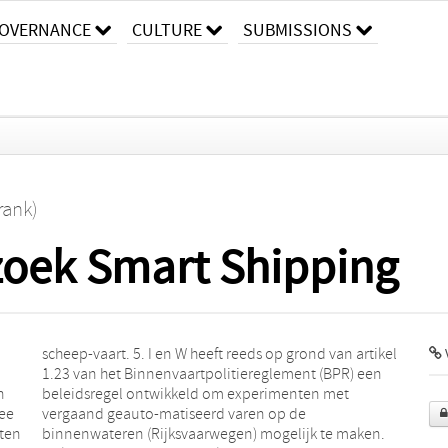
OVERNANCE
CULTURE
SUBMISSIONS
rank)
zoek Smart Shipping
n
t
ee
de
hten
en.