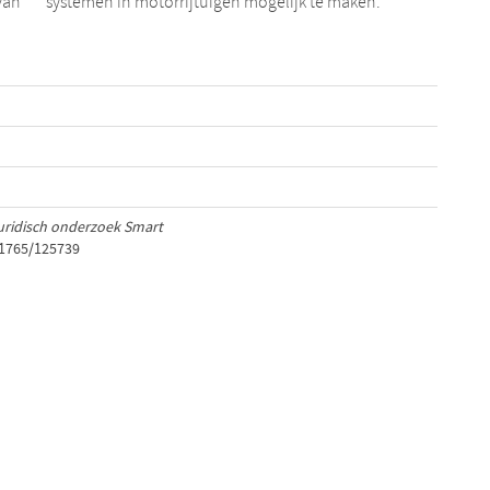
van
systemen in motorrijtuigen mogelijk te maken.
uridisch onderzoek Smart
/1765/125739