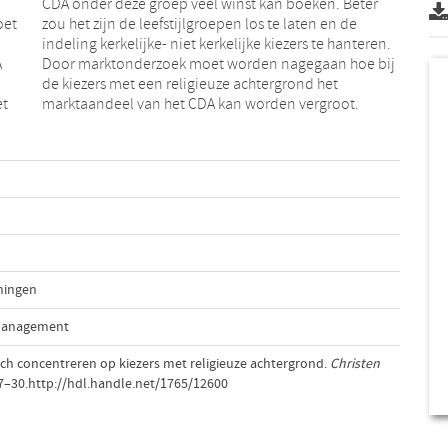
oet
 de
A
j
et
marktaandeel van het CDA kan worden vergroot.
ningen
 Management
ich concentreren op kiezers met religieuze achtergrond.
Christen
27–30.http://hdl.handle.net/1765/12600