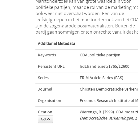
Marktonderzoek kan van grote waarde zijn voor
CDA onder deze groep veel winst kan boeken. Beter
politieke partijen, maar de rol van de marketing m
zou het zijn de leefstijlgroepen los te laten en
ook weer niet overschat worden. Een van de
indeling kerkelijke- niet kerkelijke kiezers te hanteren.
leefstijlgroepen in het marktonderzoek van het CD
Door marktonderzoek moet worden nagegaan hoe bi
zijn de zogenaarpde postmaterialisten. Buiten de
de kiezers met een religieuze achtergrond het
partij gaan sommigen er ten onrechte vanuit dat h
Additional Metadata
Keywords
CDA
,
politieke partijen
Persistent URL
hdl.handle.net/1765/12600
Series
ERIM Article Series (EAS)
Journal
Christen Democratische Verken
Organisation
Erasmus Research Institute of
Citation
Wierenga, B. (1999). CDA moet z
Democratische Verkenningen
, 
APA