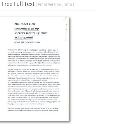
Free Full Text
( Final Version , 1mb )