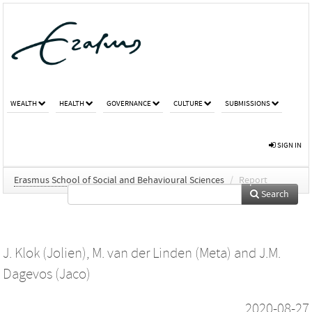
WEALTH
HEALTH
GOVERNANCE
CULTURE
SUBMISSIONS
SIGN IN
Erasmus School of Social and Behavioural Sciences
/
Report
Search
J. Klok (Jolien)
,
M. van der Linden (Meta)
and
J.M.
Dagevos (Jaco)
2020-08-27