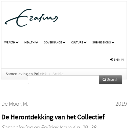
WEALTH
HEALTH
GOVERNANCE
CULTURE
SUBMISSIONS
SIGN IN
Samenleving en Politiek
/
Article
Search
De Moor, M.
2019
De Herontdekking van het Collectief
Samenleving en Politiek
Issue 4 p. 29- 38