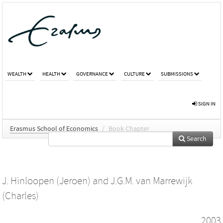
WEALTH
HEALTH
GOVERNANCE
CULTURE
SUBMISSIONS
SIGN IN
Erasmus School of Economics
/
Book Chapter
Search
J. Hinloopen (Jeroen)
and
J.G.M. van Marrewijk
(Charles)
2003