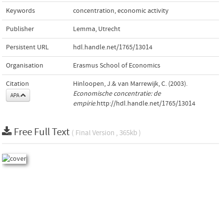
Keywords
concentration
,
economic activity
Publisher
Lemma, Utrecht
Persistent URL
hdl.handle.net/1765/13014
Organisation
Erasmus School of Economics
Citation
Hinloopen, J.& van Marrewijk, C. (2003).
Economische concentratie: de
APA
empirie
.http://hdl.handle.net/1765/13014
Free Full Text
( Final Version , 365kb )