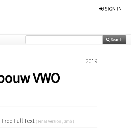
SIGN IN
Search
2019
nbouw VWO
Free Full Text
( Final Version , 3mb )