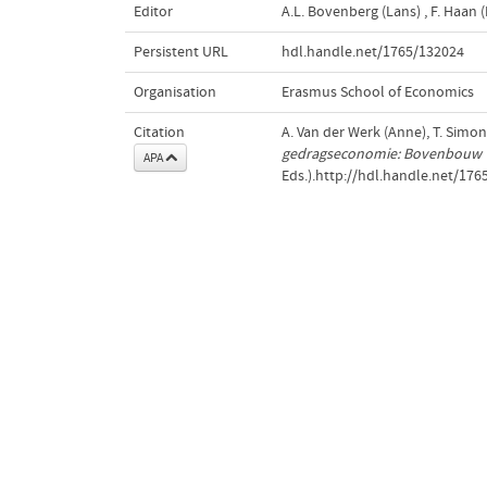
Editor
A.L. Bovenberg (Lans)
,
F. Haan (
Persistent URL
hdl.handle.net/1765/132024
Organisation
Erasmus School of Economics
Citation
A. Van der Werk (Anne), T. Simons
gedragseconomie: Bovenbouw VW
APA
Eds.).http://hdl.handle.net/17