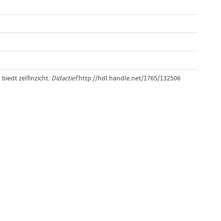
biedt zelfinzicht.
Didactief
.http://hdl.handle.net/1765/132506