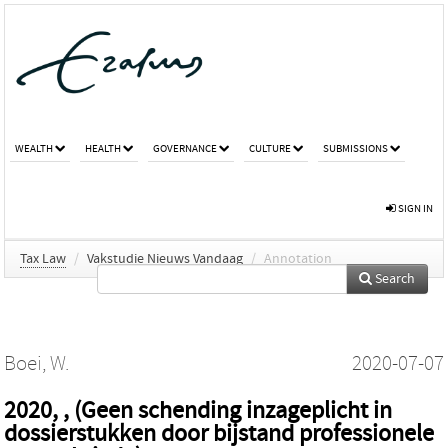
WEALTH
HEALTH
GOVERNANCE
CULTURE
SUBMISSIONS
SIGN IN
Tax Law
/
Vakstudie Nieuws Vandaag
/
Annotation
Search
Boei, W.
2020-07-07
2020, , (Geen schending inzageplicht in
dossierstukken door bijstand professionele