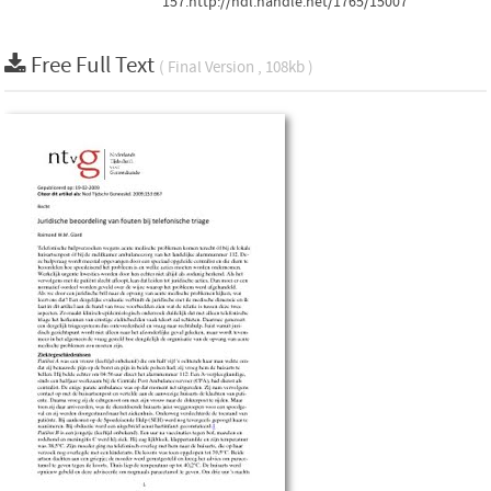
157.http://hdl.handle.net/1765/15007
Free Full Text
( Final Version , 108kb )