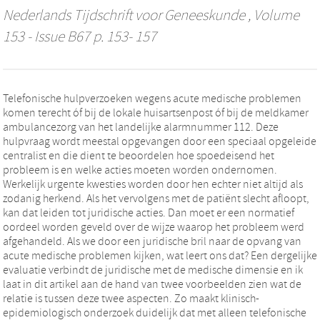
Nederlands Tijdschrift voor Geneeskunde
, Volume
153 - Issue B67 p. 153- 157
Telefonische hulpverzoeken wegens acute medische problemen
komen terecht óf bij de lokale huisartsenpost óf bij de meldkamer
ambulancezorg van het landelijke alarmnummer 112. Deze
hulpvraag wordt meestal opgevangen door een speciaal opgeleide
centralist en die dient te beoordelen hoe spoedeisend het
probleem is en welke acties moeten worden ondernomen.
Werkelijk urgente kwesties worden door hen echter niet altijd als
zodanig herkend. Als het vervolgens met de patiënt slecht afloopt,
kan dat leiden tot juridische acties. Dan moet er een normatief
oordeel worden geveld over de wijze waarop het probleem werd
afgehandeld. Als we door een juridische bril naar de opvang van
acute medische problemen kijken, wat leert ons dat? Een dergelijke
evaluatie verbindt de juridische met de medische dimensie en ik
laat in dit artikel aan de hand van twee voorbeelden zien wat de
relatie is tussen deze twee aspecten. Zo maakt klinisch-
epidemiologisch onderzoek duidelijk dat met alleen telefonische