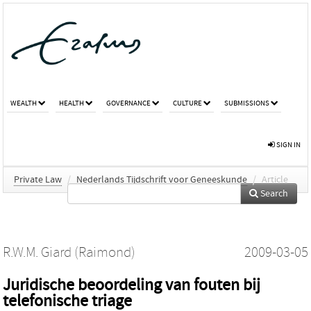
WEALTH
HEALTH
GOVERNANCE
CULTURE
SUBMISSIONS
SIGN IN
Private Law
/
Nederlands Tijdschrift voor Geneeskunde
/
Article
Search
R.W.M. Giard (Raimond)
2009-03-05
Juridische beoordeling van fouten bij
telefonische triage