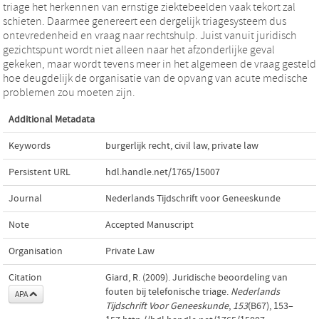
triage het herkennen van ernstige ziektebeelden vaak tekort zal
schieten. Daarmee genereert een dergelijk triagesysteem dus
ontevredenheid en vraag naar rechtshulp. Juist vanuit juridisch
gezichtspunt wordt niet alleen naar het afzonderlijke geval
gekeken, maar wordt tevens meer in het algemeen de vraag gesteld
hoe deugdelijk de organisatie van de opvang van acute medische
problemen zou moeten zijn.
Additional Metadata
Keywords
burgerlijk recht
,
civil law
,
private law
Persistent URL
hdl.handle.net/1765/15007
Journal
Nederlands Tijdschrift voor Geneeskunde
Note
Accepted Manuscript
Organisation
Private Law
Citation
Giard, R. (2009). Juridische beoordeling van
fouten bij telefonische triage.
Nederlands
APA
Tijdschrift Voor Geneeskunde
,
153
(B67), 153–