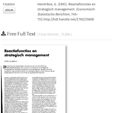
Citation
Hendrikse, G. (1991). Reactiefuncties en
strategisch management.
Economisch-
APA
Statistische Berichten
, 745–
751.http://hdl.handle.net/1765/15608
Free Full Text
( Final Version , 711kb )