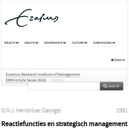
WEALTH
HEALTH
GOVERNANCE
CULTURE
SUBMISSIONS
SIGN IN
Erasmus Research Institute of Management
/
ERIM Article Series (EAS)
/
Article
Search
G.W.J. Hendrikse (George)
1991
Reactiefuncties en strategisch management