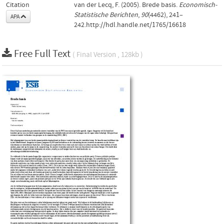
Citation
van der Lecq, F. (2005). Brede basis.
Economisch-
Statistische Berichten
,
90
(4462), 241–
APA
242.http://hdl.handle.net/1765/16618
Free Full Text
( Final Version , 128kb )