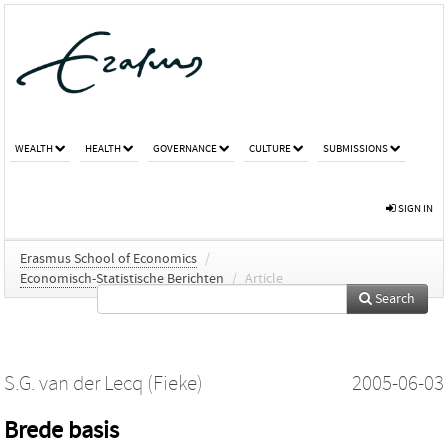
WEALTH
HEALTH
GOVERNANCE
CULTURE
SUBMISSIONS
SIGN IN
Erasmus School of Economics
/
Economisch-Statistische Berichten
/
Article
Search
S.G. van der Lecq (Fieke)
2005-06-03
Brede basis