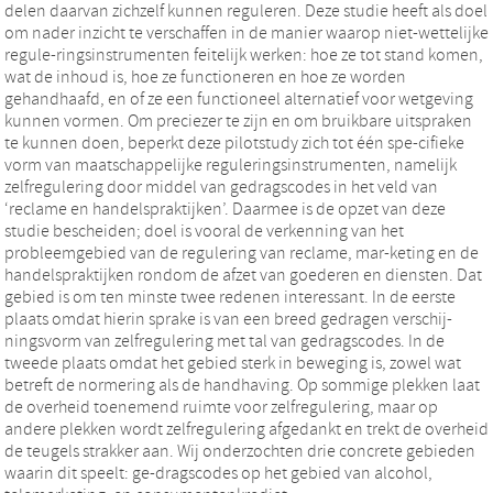
delen daarvan zichzelf kunnen reguleren. Deze studie heeft als doel
om nader inzicht te verschaffen in de manier waarop niet-wettelijke
regule-ringsinstrumenten feitelijk werken: hoe ze tot stand komen,
wat de inhoud is, hoe ze functioneren en hoe ze worden
gehandhaafd, en of ze een functioneel alternatief voor wetgeving
kunnen vormen. Om preciezer te zijn en om bruikbare uitspraken
te kunnen doen, beperkt deze pilotstudy zich tot één spe-cifieke
vorm van maatschappelijke reguleringsinstrumenten, namelijk
zelfregulering door middel van gedragscodes in het veld van
‘reclame en handelspraktijken’. Daarmee is de opzet van deze
studie bescheiden; doel is vooral de verkenning van het
probleemgebied van de regulering van reclame, mar-keting en de
handelspraktijken rondom de afzet van goederen en diensten. Dat
gebied is om ten minste twee redenen interessant. In de eerste
plaats omdat hierin sprake is van een breed gedragen verschij-
ningsvorm van zelfregulering met tal van gedragscodes. In de
tweede plaats omdat het gebied sterk in beweging is, zowel wat
betreft de normering als de handhaving. Op sommige plekken laat
de overheid toenemend ruimte voor zelfregulering, maar op
andere plekken wordt zelfregulering afgedankt en trekt de overheid
de teugels strakker aan. Wij onderzochten drie concrete gebieden
waarin dit speelt: ge-dragscodes op het gebied van alcohol,