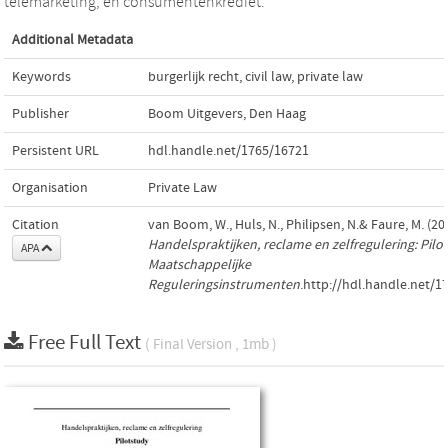
telemarketing, en consumentenkrediet.
Additional Metadata
Keywords
burgerlijk recht
,
civil law
,
private law
Publisher
Boom Uitgevers, Den Haag
Persistent URL
hdl.handle.net/1765/16721
Organisation
Private Law
Citation
van Boom, W., Huls, N., Philipsen, N.& Faure, M. (20
Handelspraktijken, reclame en zelfregulering: Pilo
APA
Maatschappelijke
Reguleringsinstrumenten
.http://hdl.handle.net/1
Free Full Text
( Final Version , 1mb )