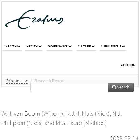
WEALTH
HEALTH
GOVERNANCE
CULTURE
SUBMISSIONS
SIGN IN
Private Law
/
Research Report
Search
W.H. van Boom (Willem)
,
N.J.H. Huls (Nick)
,
N.J.
Philipsen (Niels)
and
M.G. Faure (Michael)
2009-09-14