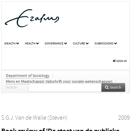
WEALTH
HEALTH
GOVERNANCE
CULTURE
SUBMISSIONS
SIGN IN
Department of Sociology
/
Mens en Maatschappij: tijdschrift voor sociale wetenschappen
/
Article
Search
S.G.J. Van de Walle (Steven)
2009