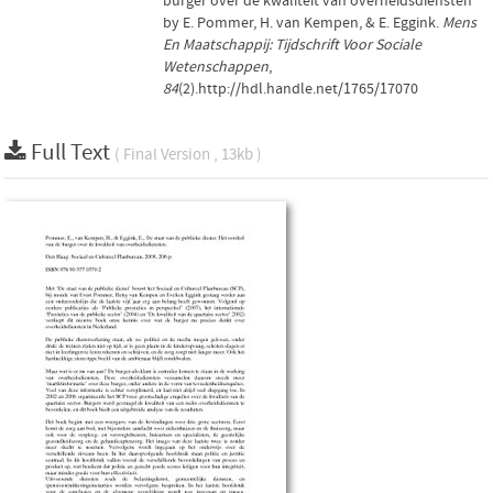
burger over de kwaliteit van overheidsdiensten'
by E. Pommer, H. van Kempen, & E. Eggink.
Mens
En Maatschappij: Tijdschrift Voor Sociale
Wetenschappen
,
84
(2).http://hdl.handle.net/1765/17070
Full Text
( Final Version , 13kb )