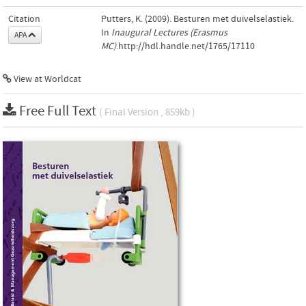
Citation
Putters, K. (2009). Besturen met duivelselastiek.
In
Inaugural Lectures (Erasmus
APA
MC)
.http://hdl.handle.net/1765/17110
View at Worldcat
Free Full Text
( Final Version , 859kb )