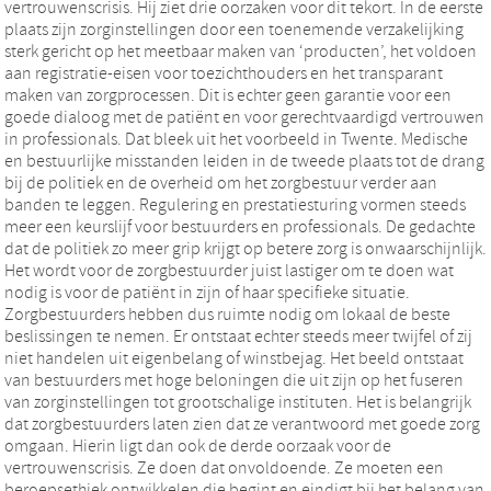
vertrouwenscrisis. Hij ziet drie oorzaken voor dit tekort. In de eerste
plaats zijn zorginstellingen door een toenemende verzakelijking
sterk gericht op het meetbaar maken van ‘producten’, het voldoen
aan registratie-eisen voor toezichthouders en het transparant
maken van zorgprocessen. Dit is echter geen garantie voor een
goede dialoog met de patiënt en voor gerechtvaardigd vertrouwen
in professionals. Dat bleek uit het voorbeeld in Twente. Medische
en bestuurlijke misstanden leiden in de tweede plaats tot de drang
bij de politiek en de overheid om het zorgbestuur verder aan
banden te leggen. Regulering en prestatiesturing vormen steeds
meer een keurslijf voor bestuurders en professionals. De gedachte
dat de politiek zo meer grip krijgt op betere zorg is onwaarschijnlijk.
Het wordt voor de zorgbestuurder juist lastiger om te doen wat
nodig is voor de patiënt in zijn of haar specifieke situatie.
Zorgbestuurders hebben dus ruimte nodig om lokaal de beste
beslissingen te nemen. Er ontstaat echter steeds meer twijfel of zij
niet handelen uit eigenbelang of winstbejag. Het beeld ontstaat
van bestuurders met hoge beloningen die uit zijn op het fuseren
van zorginstellingen tot grootschalige instituten. Het is belangrijk
dat zorgbestuurders laten zien dat ze verantwoord met goede zorg
omgaan. Hierin ligt dan ook de derde oorzaak voor de
vertrouwenscrisis. Ze doen dat onvoldoende. Ze moeten een
beroepsethiek ontwikkelen die begint en eindigt bij het belang van