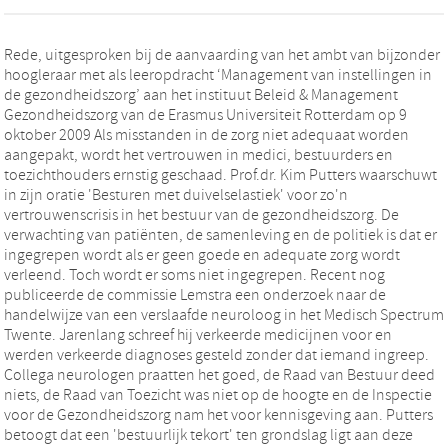
Rede, uitgesproken bij de aanvaarding van het ambt van bijzonder
hoogleraar met als leeropdracht ‘Management van instellingen in
de gezondheidszorg’ aan het instituut Beleid & Management
Gezondheidszorg van de Erasmus Universiteit Rotterdam op 9
oktober 2009 Als misstanden in de zorg niet adequaat worden
aangepakt, wordt het vertrouwen in medici, bestuurders en
toezichthouders ernstig geschaad. Prof.dr. Kim Putters waarschuwt
in zijn oratie 'Besturen met duivelselastiek' voor zo'n
vertrouwenscrisis in het bestuur van de gezondheidszorg. De
verwachting van patiënten, de samenleving en de politiek is dat er
ingegrepen wordt als er geen goede en adequate zorg wordt
verleend. Toch wordt er soms niet ingegrepen. Recent nog
publiceerde de commissie Lemstra een onderzoek naar de
handelwijze van een verslaafde neuroloog in het Medisch Spectrum
Twente. Jarenlang schreef hij verkeerde medicijnen voor en
werden verkeerde diagnoses gesteld zonder dat iemand ingreep.
Collega neurologen praatten het goed, de Raad van Bestuur deed
niets, de Raad van Toezicht was niet op de hoogte en de Inspectie
voor de Gezondheidszorg nam het voor kennisgeving aan. Putters
betoogt dat een 'bestuurlijk tekort' ten grondslag ligt aan deze