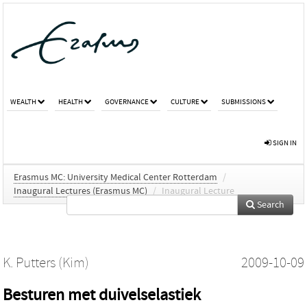
WEALTH
HEALTH
GOVERNANCE
CULTURE
SUBMISSIONS
SIGN IN
Erasmus MC: University Medical Center Rotterdam
/
Inaugural Lectures (Erasmus MC)
/
Inaugural Lecture
Search
K. Putters (Kim)
2009-10-09
Besturen met duivelselastiek