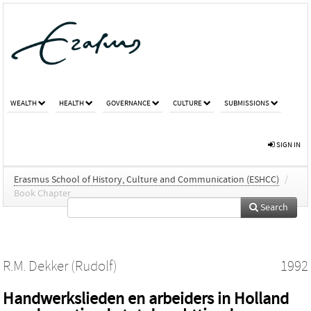
WEALTH
HEALTH
GOVERNANCE
CULTURE
SUBMISSIONS
SIGN IN
Erasmus School of History, Culture and Communication (ESHCC)
/
Book Chapter
Search
R.M. Dekker (Rudolf)
1992
Handwerkslieden en arbeiders in Holland