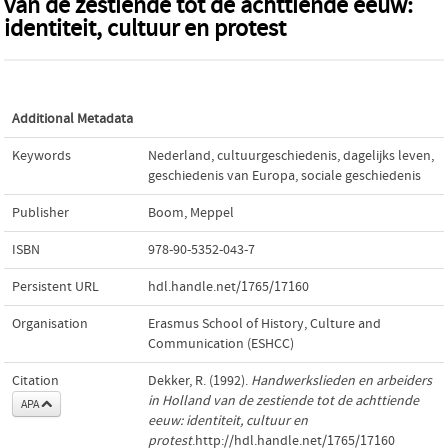
van de zestiende tot de achttiende eeuw:
identiteit, cultuur en protest
Additional Metadata
Keywords
Nederland
,
cultuurgeschiedenis
,
dagelijks leven
,
geschiedenis van Europa
,
sociale geschiedenis
Publisher
Boom, Meppel
ISBN
978-90-5352-043-7
Persistent URL
hdl.handle.net/1765/17160
Organisation
Erasmus School of History, Culture and
Communication (ESHCC)
Citation
Dekker, R. (1992).
Handwerkslieden en arbeiders
in Holland van de zestiende tot de achttiende
APA
eeuw: identiteit, cultuur en
protest
.http://hdl.handle.net/1765/17160