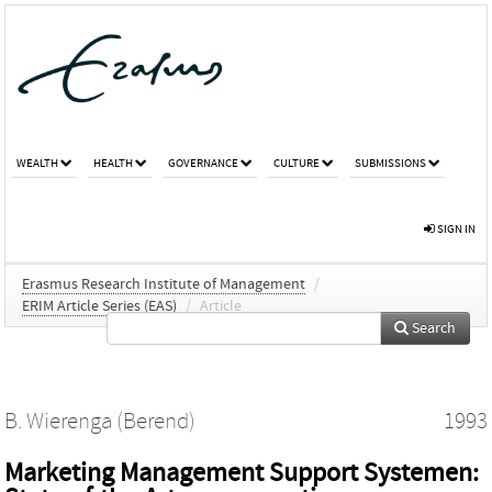
WEALTH
HEALTH
GOVERNANCE
CULTURE
SUBMISSIONS
SIGN IN
Erasmus Research Institute of Management
/
ERIM Article Series (EAS)
/
Article
Search
B. Wierenga (Berend)
1993
Marketing Management Support Systemen: