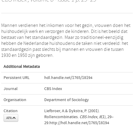
Mannen verdienen het inkomen voor het gezin, vrouwen doen het
huishoudelijk werk en verzorgen de kinderen. Dit is het beeld dat
bestaat van het standaardgezin. Maar zo traditioneel-eenzijdig
hebben de Nederlandse huishoudens de taken niet verdeeld: het
standaardgezin past slechts bij mannen en vrouwen die tussen
1930 en 1950 zijn geboren.
Additional Metadata
Persistent URL
hdl.handle.net/1765/18194
Journal
CBS Index
Organisation
Department of Sociology
Citation
Liefbroer, A.& Dykstra, P. (2001).
Rollencombinaties.
CBS Index
,
8
(1), 29–
APA
29.http://hdl.handle.net/1765/18194