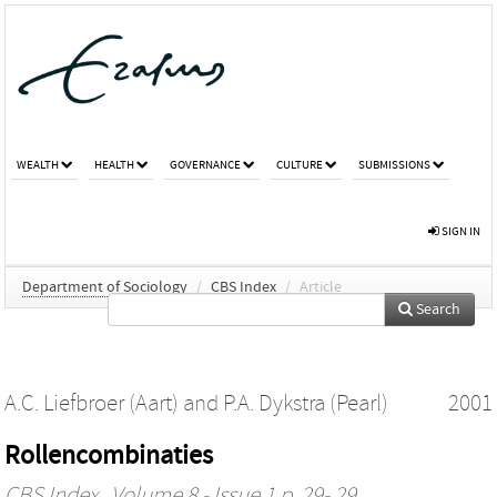
WEALTH
HEALTH
GOVERNANCE
CULTURE
SUBMISSIONS
SIGN IN
Department of Sociology
/
CBS Index
/
Article
Search
A.C. Liefbroer (Aart)
and
P.A. Dykstra (Pearl)
2001
Rollencombinaties
CBS Index
, Volume 8 - Issue 1 p. 29- 29