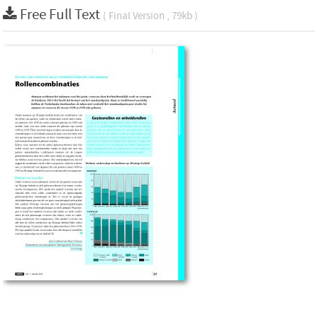
Free Full Text
( Final Version , 79kb )