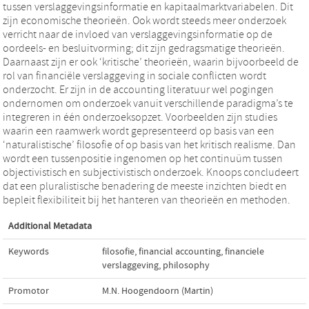
tussen verslaggevingsinformatie en kapitaalmarktvariabelen. Dit
zijn economische theorieën. Ook wordt steeds meer onderzoek
verricht naar de invloed van verslaggevingsinformatie op de
oordeels- en besluitvorming; dit zijn gedragsmatige theorieën.
Daarnaast zijn er ook ‘kritische’ theorieën, waarin bijvoorbeeld de
rol van financiële verslaggeving in sociale conflicten wordt
onderzocht. Er zijn in de accounting literatuur wel pogingen
ondernomen om onderzoek vanuit verschillende paradigma’s te
integreren in één onderzoeksopzet. Voorbeelden zijn studies
waarin een raamwerk wordt gepresenteerd op basis van een
‘naturalistische’ filosofie of op basis van het kritisch realisme. Dan
wordt een tussenpositie ingenomen op het continuüm tussen
objectivistisch en subjectivistisch onderzoek. Knoops concludeert
dat een pluralistische benadering de meeste inzichten biedt en
bepleit flexibiliteit bij het hanteren van theorieën en methoden.
Additional Metadata
Keywords
filosofie
,
financial accounting
,
financiele
verslaggeving
,
philosophy
Promotor
M.N. Hoogendoorn (Martin)