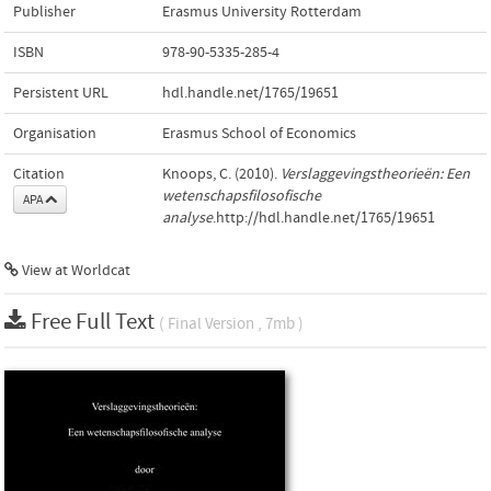
Publisher
Erasmus University Rotterdam
ISBN
978-90-5335-285-4
Persistent URL
hdl.handle.net/1765/19651
Organisation
Erasmus School of Economics
Citation
Knoops, C. (2010).
Verslaggevingstheorieën: Een
wetenschapsfilosofische
APA
analyse
.http://hdl.handle.net/1765/19651
View at Worldcat
Free Full Text
( Final Version , 7mb )