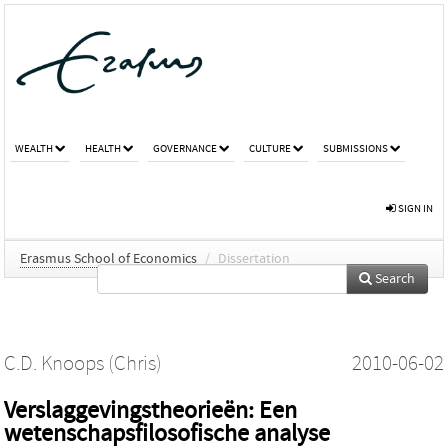
WEALTH
HEALTH
GOVERNANCE
CULTURE
SUBMISSIONS
SIGN IN
Erasmus School of Economics
/
Dissertation
Search
C.D. Knoops (Chris)
2010-06-02
Verslaggevingstheorieën: Een
wetenschapsfilosofische analyse