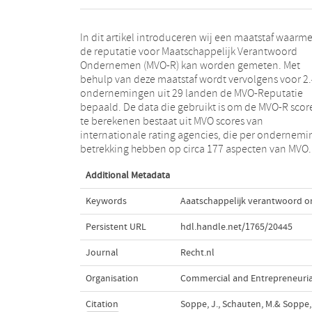
In dit artikel introduceren wij een maatstaf waarm
het empirisch onderzoek blijkt dat: i) onderneming
de reputatie voor Maatschappelijk Verantwoord
gemiddeld genomen meer dan voldoen aan de MVO
Ondernemen (MVO-R) kan worden gemeten. Met
verwachtingen die geschapen zijn door de
behulp van deze maatstaf wordt vervolgens voor 2
ondernemingen zelf; ii) er in Europa het hoogst w
ondernemingen uit 29 landen de MVO-Reputatie
gescoord op MVO Reputatie, met Groot Brittannië en
bepaald. De data die gebruikt is om de MVO-R scor
Finland als leiders; iii) dat de utility sector het be
te berekenen bestaat uit MVO scores van
scoort en dat ‘gezondheidszorg’ en ‘financiële
internationale rating agencies, die per ondernemi
betrekking hebben op circa 177 aspecten van MVO.
Additional Metadata
Keywords
Aaatschappelijk verantwoord 
Persistent URL
hdl.handle.net/1765/20445
Journal
Recht.nl
Organisation
Commercial and Entrepreneuri
Citation
Soppe, J., Schauten, M.& Soppe