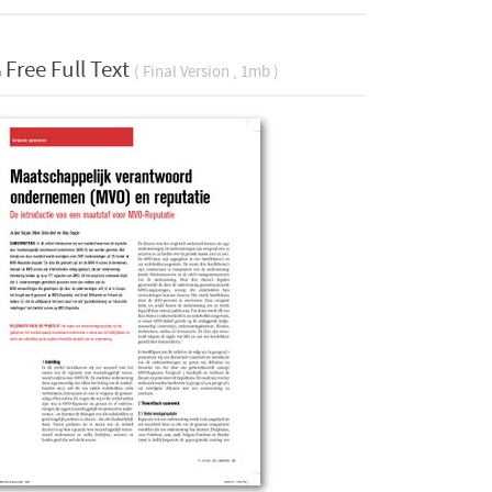
Free Full Text
( Final Version , 1mb )