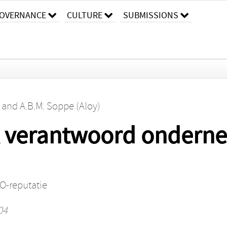
OVERNANCE
CULTURE
SUBMISSIONS
and
A.B.M. Soppe (Aloy)
k verantwoord ondern
O-reputatie
04