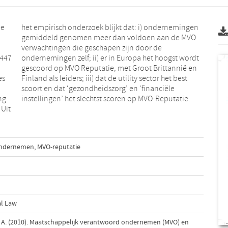
ee
en
.447
ordt
es
st
ng
instellingen’ het slechtst scoren op MVO-Reputatie.
 Uit
ondernemen
,
MVO-reputatie
al Law
, A. (2010). Maatschappelijk verantwoord ondernemen (MVO) en